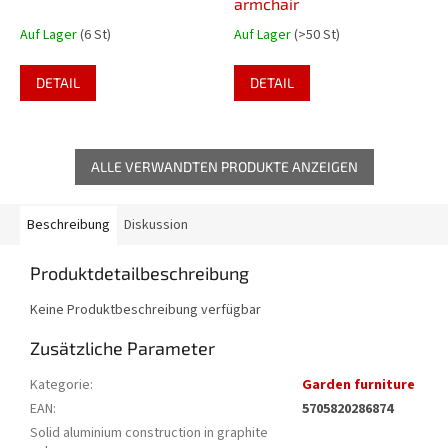
armchair
Auf Lager
(6 St)
Auf Lager
(>50 St)
DETAIL
DETAIL
ALLE VERWANDTEN PRODUKTE ANZEIGEN
Beschreibung
Diskussion
Produktdetailbeschreibung
Keine Produktbeschreibung verfügbar
Zusätzliche Parameter
Kategorie
:
Garden furniture
EAN
:
5705820286874
Solid aluminium construction in graphite