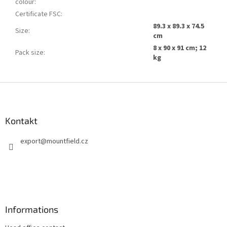
colour
:
Certificate FSC
:
89.3 x 89.3 x 74.5
Size
:
cm
8 x 90 x 91 cm; 12
Pack size
:
kg
F
u
ß
z
Kontakt
e
export
@
mountfield.cz
i
l
e
Informations