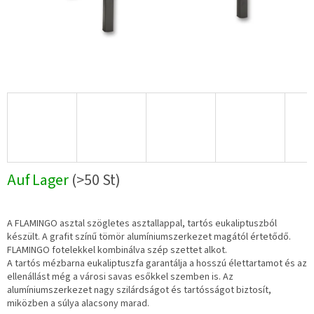
Auf Lager
(>50 St)
A FLAMINGO asztal szögletes asztallappal, tartós eukaliptuszból
készült. A grafit színű tömör alumíniumszerkezet magától értetődő.
FLAMINGO fotelekkel kombinálva szép szettet alkot.
A tartós mézbarna eukaliptuszfa garantálja a hosszú élettartamot és az
ellenállást még a városi savas esőkkel szemben is. Az
alumíniumszerkezet nagy szilárdságot és tartósságot biztosít,
miközben a súlya alacsony marad.