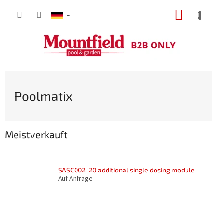
Zum
WARE
Inhalt
springen
Poolmatix
Meistverkauft
SASC002-20 additional single dosing module
Auf Anfrage