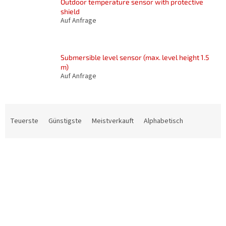
Outdoor temperature sensor with protective
shield
Auf Anfrage
Submersible level sensor (max. level height 1.5
m)
Auf Anfrage
P
r
Teuerste
Günstigste
Meistverkauft
Alphabetisch
o
d
L
u
i
k
s
t
t
s
e
o
d
r
e
t