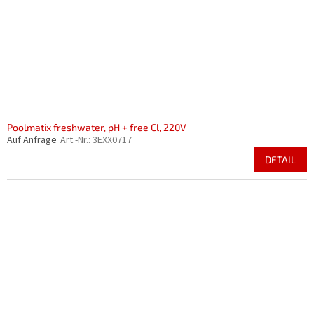
r
i
P
e
r
r
o
u
d
n
u
g
k
t
e
Poolmatix freshwater, pH + free Cl, 220V
Auf Anfrage
Art.-Nr.:
3EXX0717
DETAIL