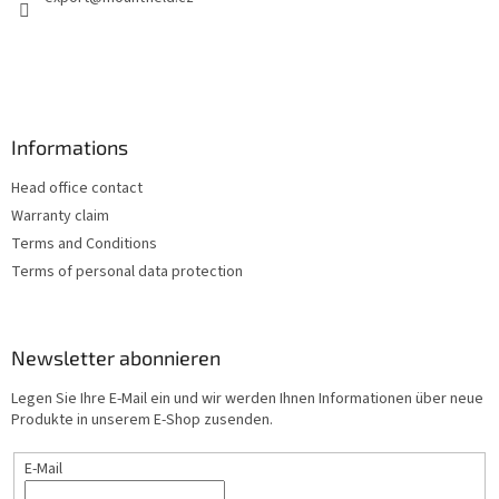
i
e
m
l
e
e
n
t
e
d
Informations
e
r
Head office contact
L
i
Warranty claim
s
Terms and Conditions
t
Terms of personal data protection
e
Newsletter abonnieren
Legen Sie Ihre E-Mail ein und wir werden Ihnen Informationen über neue
Produkte in unserem E-Shop zusenden.
E-Mail