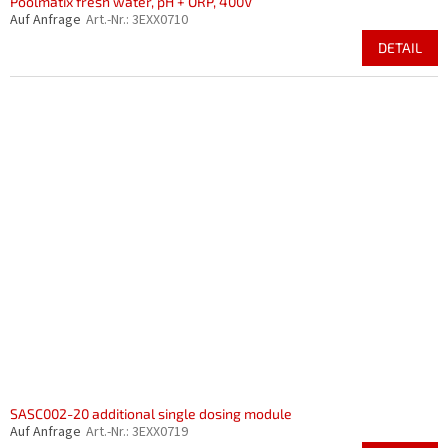
Poolmatix fresh water, pH + ORP, 400V
Auf Anfrage
Art.-Nr.:
3EXX0710
DETAIL
SASC002-20 additional single dosing module
Auf Anfrage
Art.-Nr.:
3EXX0719