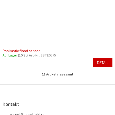
Poolmatix flood sensor
Auf Lager
(10 St)
Art.-Nr.:
3BTE0575
DETAIL
13
Artikel insgesamt
S
t
e
F
u
u
e
ß
r
z
Kontakt
e
e
l
export
@
mountfield.cz