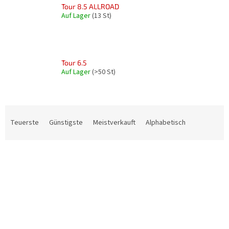
Tour 8.5 ALLROAD
Auf Lager
(13 St)
Tour 6.5
Auf Lager
(>50 St)
P
r
Teuerste
Günstigste
Meistverkauft
Alphabetisch
o
d
L
u
i
k
s
t
t
s
e
o
d
r
e
t