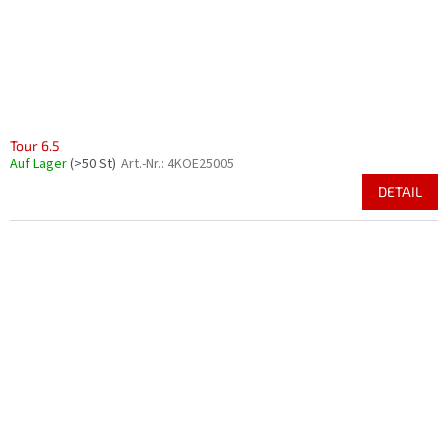
Tour 6.5
Auf Lager
(>50 St)
Art.-Nr.:
4KOE25005
DETAIL