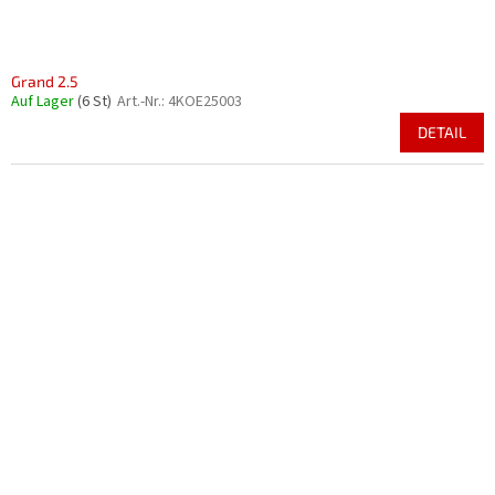
Grand 2.5
Auf Lager
(6 St)
Art.-Nr.:
4KOE25003
DETAIL