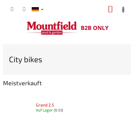
Zum
WARE
Inhalt
springen
City bikes
Meistverkauft
Grand 2.5
Auf Lager
(6 St)