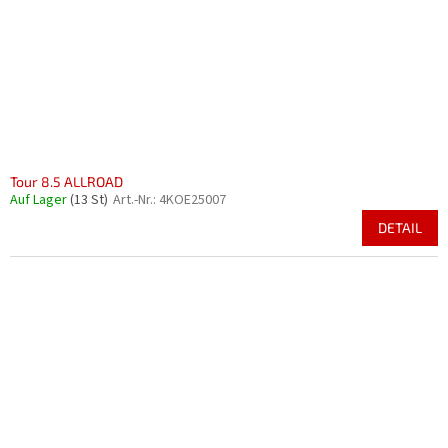
r
i
P
e
r
r
o
u
d
n
u
g
k
t
e
Tour 8.5 ALLROAD
Auf Lager
(13 St)
Art.-Nr.:
4KOE25007
DETAIL