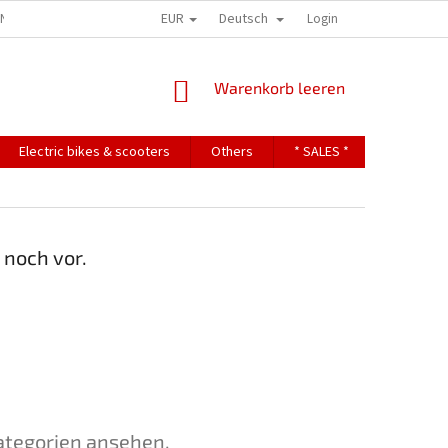
EUR
Deutsch
ONS
TERMS OF PERSONAL DATA PROTECTION
Login
WARENKORB
Warenkorb leeren
Electric bikes & scooters
Others
* SALES *
Contact
 noch vor.
ategorien ansehen.