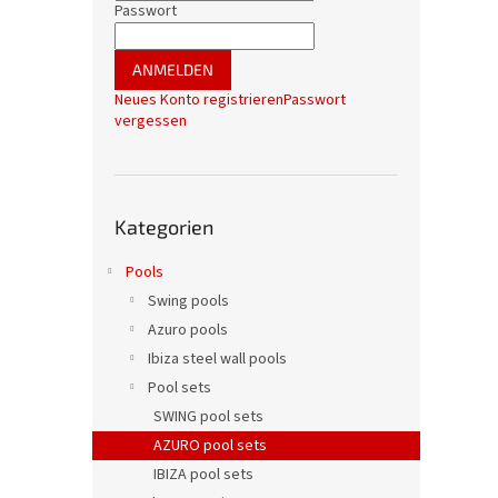
l
Passwort
e
i
ANMELDEN
s
Neues Konto registrieren
Passwort
t
vergessen
e
Kategorien
Kategorien
überspringen
Pools
Swing pools
Azuro pools
Ibiza steel wall pools
Pool sets
SWING pool sets
AZURO pool sets
IBIZA pool sets