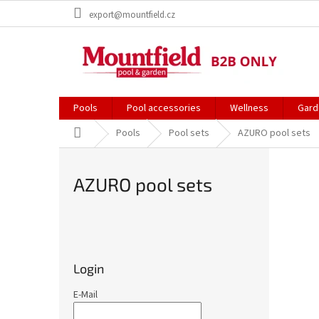
Zum
export@mountfield.cz
Inhalt
springen
Pools
Pool accessories
Wellness
Gard
Startseite
Pools
Pool sets
AZURO pool sets
AZURO pool sets
S
e
i
Login
t
e
E-Mail
n