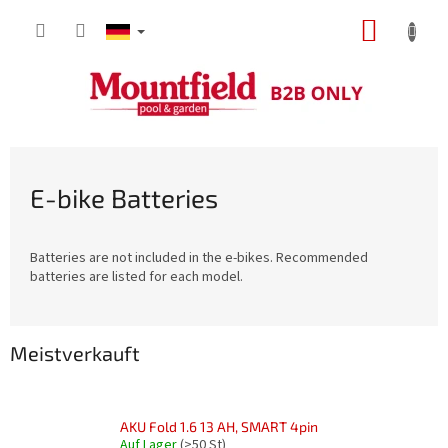
Zum
WARE
Inhalt
springen
E-bike Batteries
Batteries are not included in the e-bikes. Recommended
batteries are listed for each model.
Meistverkauft
AKU Fold 1.6 13 AH, SMART 4pin
Auf Lager
(>50 St)