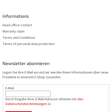
t
e
d
Informations
e
r
Head office contact
L
i
Warranty claim
s
Terms and Conditions
t
Terms of personal data protection
e
Newsletter abonnieren
Legen Sie Ihre E-Mail ein und wir werden Ihnen Informationen über neue
Produkte in unserem E-Shop zusenden.
E-Mail
Durch Eingabe Ihrer E-Mail-Adresse stimmen Sie
den
Datenschutzbestimmungen
zu