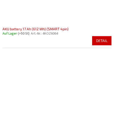
AKU battery 17 Ah (612 Wh) (SMART 4pin)
Auf Lager
(>50 St)
Art.-Nr.:
4KOZ6064
DETAIL