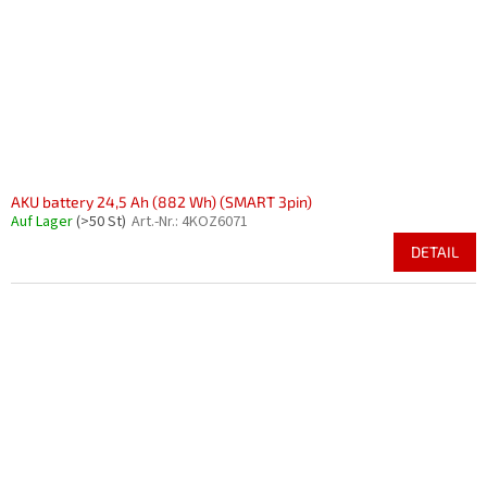
AKU battery 24,5 Ah (882 Wh) (SMART 3pin)
Auf Lager
(>50 St)
Art.-Nr.:
4KOZ6071
DETAIL