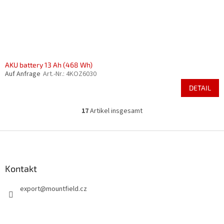
AKU battery 13 Ah (468 Wh)
Auf Anfrage
Art.-Nr.:
4KOZ6030
DETAIL
17
Artikel insgesamt
S
t
e
F
u
u
e
ß
r
z
Kontakt
e
e
l
export
@
mountfield.cz
i
e
m
l
e
e
n