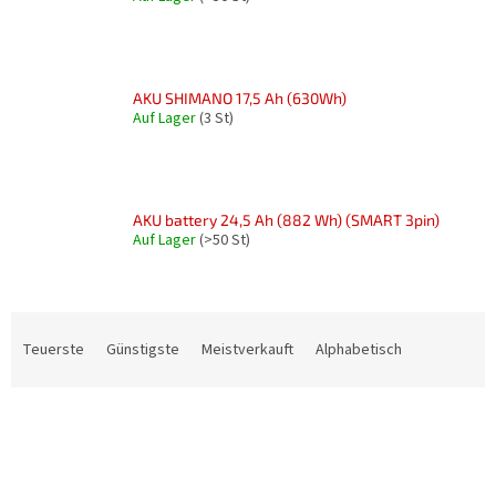
AKU SHIMANO 17,5 Ah (630Wh)
Auf Lager
(3 St)
AKU battery 24,5 Ah (882 Wh) (SMART 3pin)
Auf Lager
(>50 St)
P
r
Teuerste
Günstigste
Meistverkauft
Alphabetisch
o
d
L
u
i
k
s
t
t
s