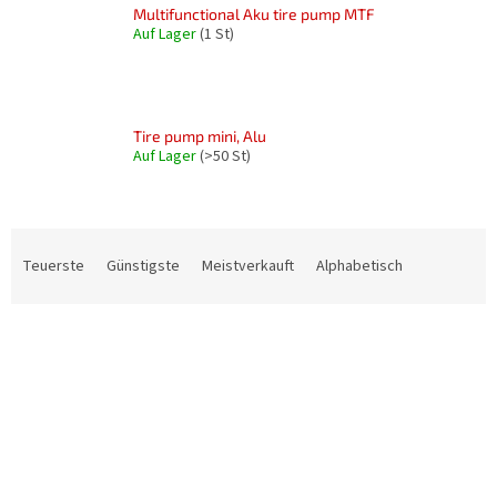
Multifunctional Aku tire pump MTF
Auf Lager
(1 St)
Tire pump mini, Alu
Auf Lager
(>50 St)
P
r
Teuerste
Günstigste
Meistverkauft
Alphabetisch
o
d
L
u
i
k
s
t
t
s
e
o
d
r
e
t