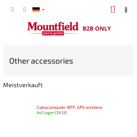
Zum
WARE
Inhalt
springen
Other accessories
Meistverkauft
Cyklocomputer MTF, GPS wireless
Auf Lager
(29 St)