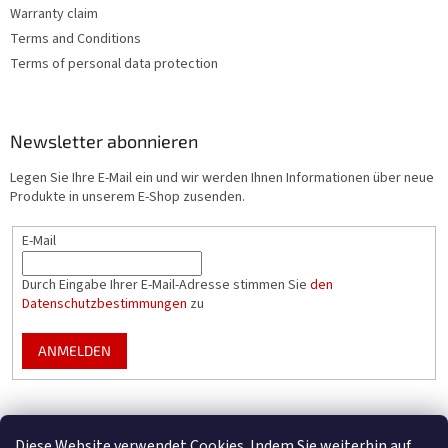
i
Warranty claim
s
Terms and Conditions
t
Terms of personal data protection
e
Newsletter abonnieren
Legen Sie Ihre E-Mail ein und wir werden Ihnen Informationen über neue
Produkte in unserem E-Shop zusenden.
E-Mail
Durch Eingabe Ihrer E-Mail-Adresse stimmen Sie
den
Datenschutzbestimmungen
zu
ANMELDEN
Mountfield Premium pools & enclosures
Diese Website verwendet Cookies. Indem Sie weiterhin auf
Konfigurator für Poolüberdachungen