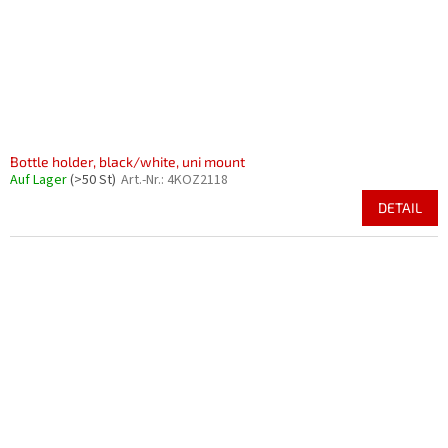
Bottle holder, black/white, uni mount
Auf Lager
(>50 St)
Art.-Nr.:
4KOZ2118
DETAIL