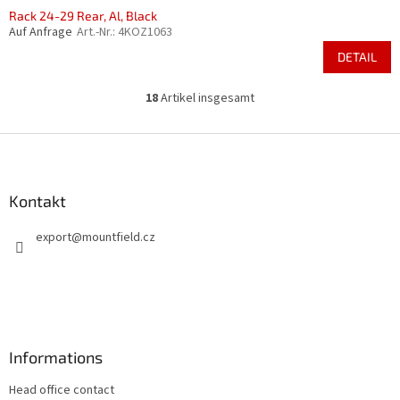
Rack 24-29 Rear, Al, Black
Auf Anfrage
Art.-Nr.:
4KOZ1063
DETAIL
18
Artikel insgesamt
S
t
e
F
u
u
e
ß
r
z
Kontakt
e
e
l
export
@
mountfield.cz
i
e
m
l
e
e
n
t
e
d
Informations
e
r
Head office contact
L