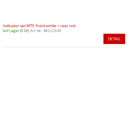
Indicator set MTF, front white + rear red
Auf Lager
(5 St)
Art.-Nr.:
4KOZ2109
DETAIL