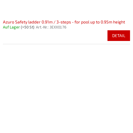
Azuro Safety ladder 0.91m / 3-steps - for pool up to 0.95m height
Auf Lager
(>50 St)
Art.-Nr.:
3EXX0176
DETAIL