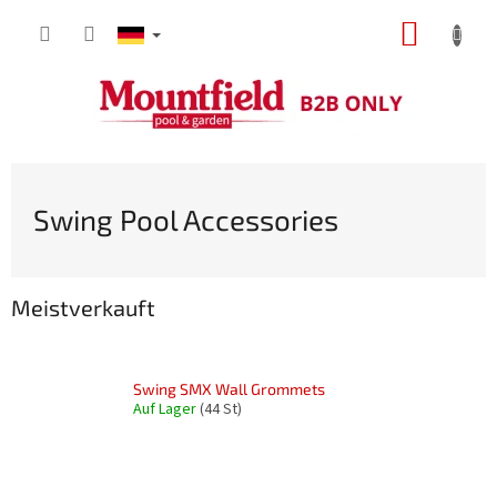
Zum
WARE
Inhalt
springen
Swing Pool Accessories
Meistverkauft
Swing SMX Wall Grommets
Auf Lager
(44 St)