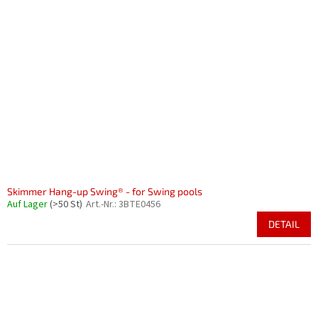
Skimmer Hang-up Swing® - for Swing pools
Auf Lager
(>50 St)
Art.-Nr.:
3BTE0456
DETAIL