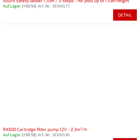
Azuro Safety ladder 1.10m / 3-steps - for pool up to 1.10m height
Auf Lager
(>50 St)
Art.-Nr.:
3EXX0177
DETAIL
RX600 Cartridge filter pump 12V - 2.3m³/h
Auf Lager
(>50 St)
Art.-Nr.:
3EXX0145