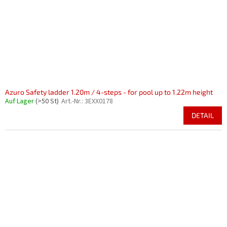
r
i
P
e
r
r
o
u
d
n
u
g
k
t
e
Azuro Safety ladder 1.20m / 4-steps - for pool up to 1.22m height
Auf Lager
(>50 St)
Art.-Nr.:
3EXX0178
DETAIL