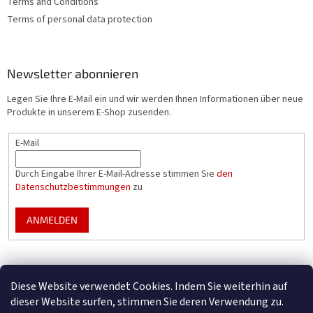
Terms and Conditions
t
Terms of personal data protection
e
Newsletter abonnieren
Legen Sie Ihre E-Mail ein und wir werden Ihnen Informationen über neue
Produkte in unserem E-Shop zusenden.
E-Mail
Durch Eingabe Ihrer E-Mail-Adresse stimmen Sie
den
Datenschutzbestimmungen
zu
ANMELDEN
Mountfield Premium pools & enclosures
Diese Website verwendet Cookies. Indem Sie weiterhin auf
Konfigurator für Poolüberdachungen
dieser Website surfen, stimmen Sie deren Verwendung zu.