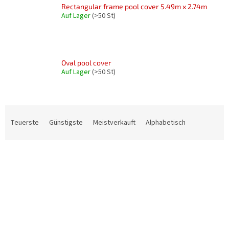
Rectangular frame pool cover 5.49m x 2.74m
Auf Lager
(>50 St)
Oval pool cover
Auf Lager
(>50 St)
P
r
Teuerste
Günstigste
Meistverkauft
Alphabetisch
o
d
L
u
i
k
s
t
t
s
e
o
d
r
e
t