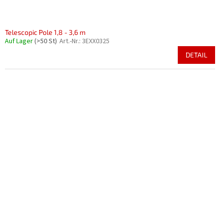
Telescopic Pole 1,8 - 3,6 m
Auf Lager
(>50 St)
Art.-Nr.:
3EXX0325
DETAIL