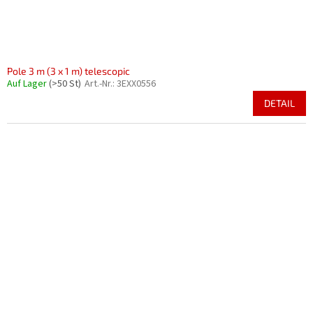
Pole 3 m (3 x 1 m) telescopic
Auf Lager
(>50 St)
Art.-Nr.:
3EXX0556
DETAIL