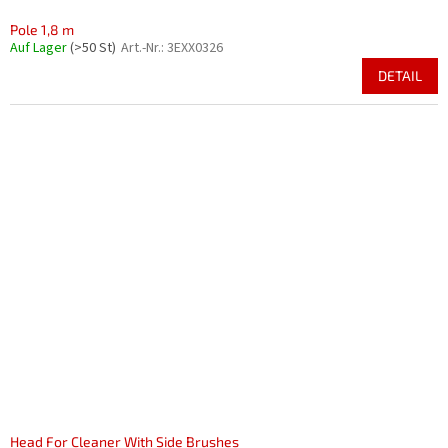
Pole 1,8 m
Auf Lager
(>50 St)
Art.-Nr.:
3EXX0326
DETAIL
Head For Cleaner With Side Brushes