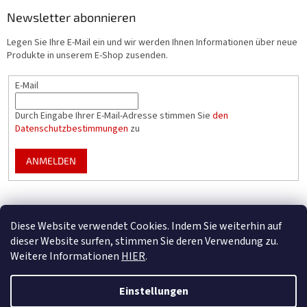
Newsletter abonnieren
Legen Sie Ihre E-Mail ein und wir werden Ihnen Informationen über neue
Produkte in unserem E-Shop zusenden.
E-Mail
Durch Eingabe Ihrer E-Mail-Adresse stimmen Sie
den
Datenschutzbestimmungen
zu
ANMELDEN
Mountfield Premium pools & enclosures
Diese Website verwendet Cookies. Indem Sie weiterhin auf
Konfigurator für Poolüberdachungen
dieser Website surfen, stimmen Sie deren Verwendung zu.
Weitere Informationen
HIER
.
Einstellungen
Erstellt von Shoptet