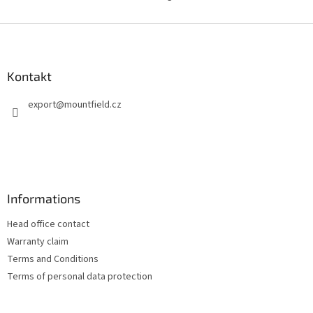
S
t
e
F
u
u
e
ß
r
z
Kontakt
e
e
l
export
@
mountfield.cz
i
e
m
l
e
e
n
t
e
d
Informations
e
r
Head office contact
L
i
Warranty claim
s
Terms and Conditions
t
Terms of personal data protection
e