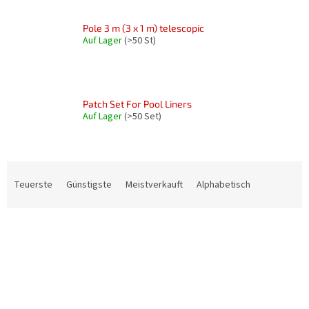
Pole 3 m (3 x 1 m) telescopic
Auf Lager
(>50 St)
Patch Set For Pool Liners
Auf Lager
(>50 Set)
P
r
Teuerste
Günstigste
Meistverkauft
Alphabetisch
o
d
L
u
i
k
s
t
t
s
e
o
d
r