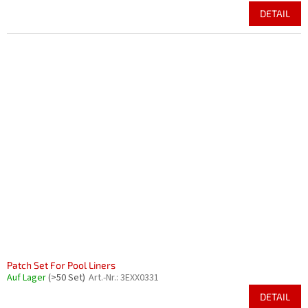
DETAIL
Patch Set For Pool Liners
Auf Lager
(>50 Set)
Art.-Nr.:
3EXX0331
DETAIL