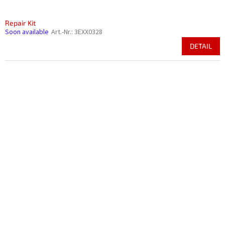
Repair Kit
Soon available
Art.-Nr.:
3EXX0328
DETAIL