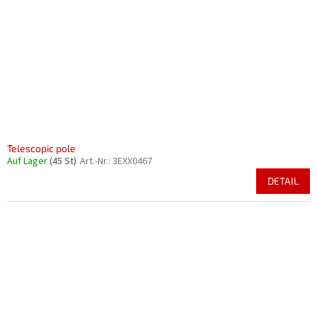
e
t
r
i
P
e
r
r
o
u
d
n
u
g
k
t
e
Telescopic pole
Auf Lager
(45 St)
Art.-Nr.:
3EXX0467
DETAIL