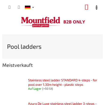
Zum
WARE
Inhalt
springen
Pool ladders
Meistverkauft
Stainless steel ladder STANDARD 4-steps - for
pool over 1.30m height - plastic steps
Auf Lager
(>50 St)
Azuro De Luxe stainless steel ladder 3-steps -