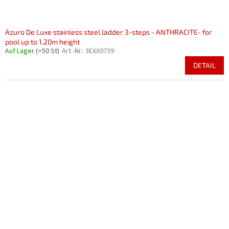
Azuro De Luxe stainless steel ladder 3-steps - ANTHRACITE- for
pool up to 1,20m height
Auf Lager
(>50 St)
Art.-Nr.:
3EXX0739
DETAIL