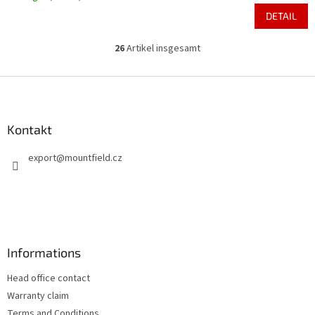
DETAIL
26
Artikel insgesamt
S
t
e
F
u
u
e
ß
r
z
Kontakt
e
e
l
export
@
mountfield.cz
i
e
m
l
e
e
n
t
e
d
Informations
e
r
Head office contact
L
i
Warranty claim
s
Terms and Conditions