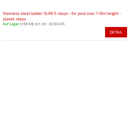
Stainless steel ladder SLIM 3-steps - for pool over 1.10m height -
plastic steps
Auf Lager
(>50 St)
Art.-Nr.:
3EXX0345
DETAIL