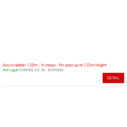
Azuro ladder 1.20m / 4-steps - for pool up to 1.22m height
Auf Lager
(>50 St)
Art.-Nr.:
3EXX0864
DETAIL