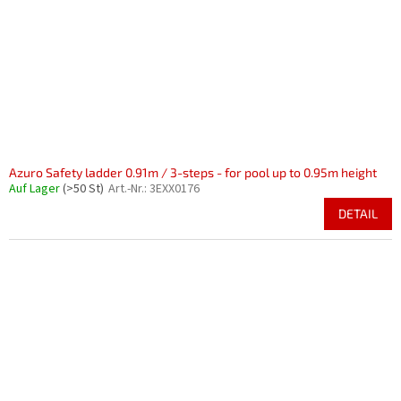
Azuro Safety ladder 0.91m / 3-steps - for pool up to 0.95m height
Auf Lager
(>50 St)
Art.-Nr.:
3EXX0176
DETAIL