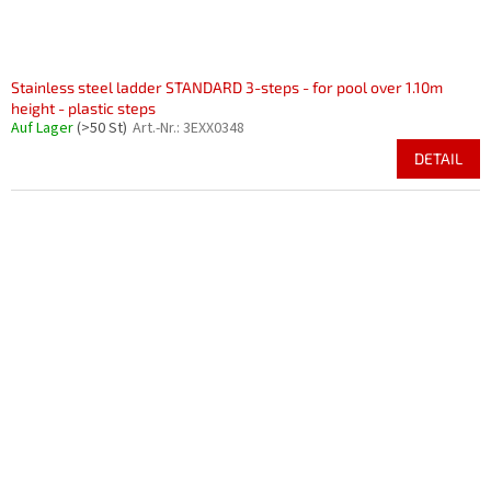
Stainless steel ladder STANDARD 3-steps - for pool over 1.10m
height - plastic steps
Auf Lager
(>50 St)
Art.-Nr.:
3EXX0348
DETAIL