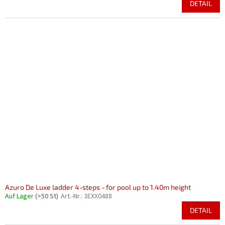
DETAIL
Azuro De Luxe ladder 4-steps - for pool up to 1.40m height
Auf Lager
(>50 St)
Art.-Nr.:
3EXX0488
DETAIL