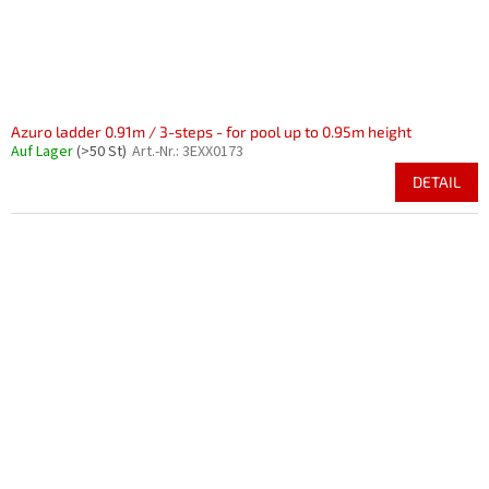
Azuro ladder 0.91m / 3-steps - for pool up to 0.95m height
Auf Lager
(>50 St)
Art.-Nr.:
3EXX0173
DETAIL