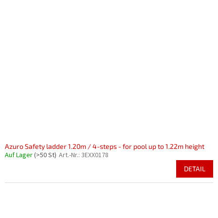
Azuro Safety ladder 1.20m / 4-steps - for pool up to 1.22m height
Auf Lager
(>50 St)
Art.-Nr.:
3EXX0178
DETAIL