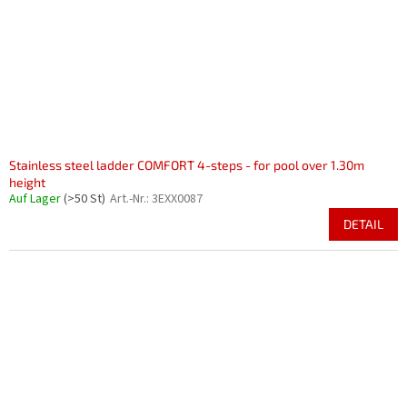
r
i
P
e
r
r
o
u
d
n
u
g
k
t
e
Stainless steel ladder COMFORT 4-steps - for pool over 1.30m
height
Auf Lager
(>50 St)
Art.-Nr.:
3EXX0087
DETAIL