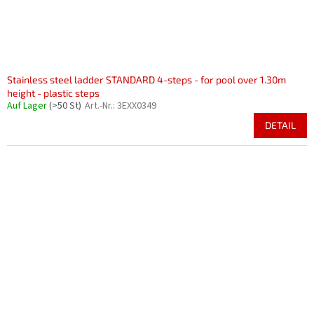
Stainless steel ladder STANDARD 4-steps - for pool over 1.30m
height - plastic steps
Auf Lager
(>50 St)
Art.-Nr.:
3EXX0349
DETAIL