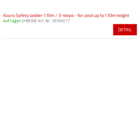
Azuro Safety ladder 1.10m / 3-steps - for pool up to 1.10m height
Auf Lager
(>50 St)
Art.-Nr.:
3EXX0177
DETAIL