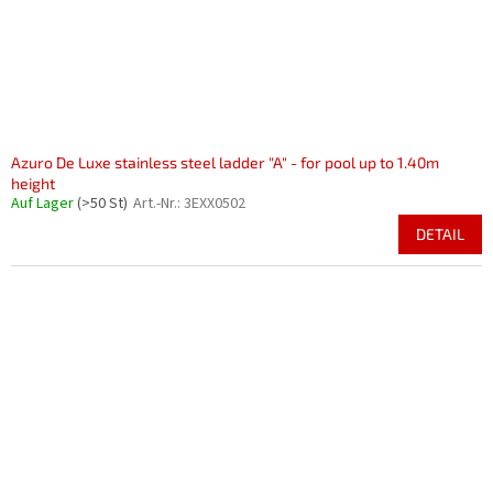
Azuro De Luxe stainless steel ladder "A" - for pool up to 1.40m
height
Auf Lager
(>50 St)
Art.-Nr.:
3EXX0502
DETAIL