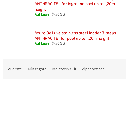
ANTHRACITE - for inground pool up to 1,20m
height
Auf Lager
(>50 St)
Azuro De Luxe stainless steel ladder 3-steps -
ANTHRACITE- for pool up to 1,20m height
Auf Lager
(>50 St)
P
r
Teuerste
Günstigste
Meistverkauft
Alphabetisch
o
d
L
u
i
k
s
t
t
s
e
o
d
r
e
t