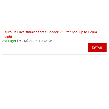
Azuro De Luxe stainless steel ladder "A" - for pool up to 1.20m
height
Auf Lager
(>50 St)
Art.-Nr.:
3EXX0350
DETAIL