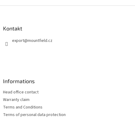
F
u
ß
z
Kontakt
e
export
@
mountfield.cz
i
l
e
Informations
Head office contact
Warranty claim
Terms and Conditions
Terms of personal data protection