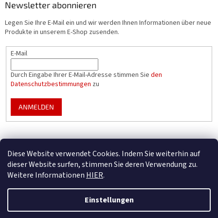
Newsletter abonnieren
Legen Sie Ihre E-Mail ein und wir werden Ihnen Informationen über neue
Produkte in unserem E-Shop zusenden.
E-Mail
Durch Eingabe Ihrer E-Mail-Adresse stimmen Sie
den
Datenschutzbestimmungen
zu
ANMELDEN
Mountfield Premium pools & enclosures
Diese Website verwendet Cookies. Indem Sie weiterhin auf
Konfigurator für Poolüberdachungen
dieser Website surfen, stimmen Sie deren Verwendung zu.
Weitere Informationen
HIER
.
Einstellungen
Erstellt von Shoptet