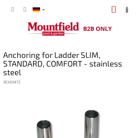
Zum
WARE
Inhalt
springen
Anchoring for Ladder SLIM,
STANDARD, COMFORT - stainless
steel
3EXX0472