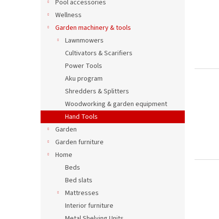
Pool accessories
Wellness
Garden machinery & tools
Lawnmowers
Cultivators & Scarifiers
Power Tools
Aku program
Shredders & Splitters
Woodworking & garden equipment
Hand Tools
Garden
Garden furniture
Home
Beds
Bed slats
Mattresses
Interior furniture
Metal Shelving Units