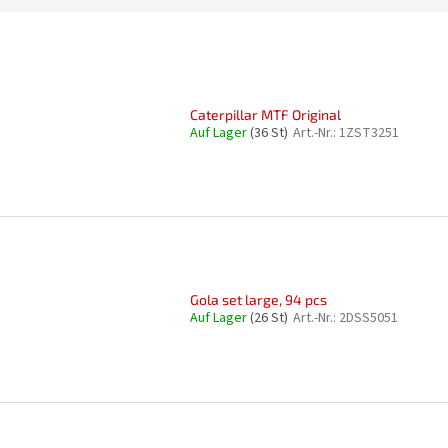
Caterpillar MTF Original
Auf Lager
(36 St)
Art.-Nr.:
1ZST3251
Gola set large, 94 pcs
Auf Lager
(26 St)
Art.-Nr.:
2DSS5051