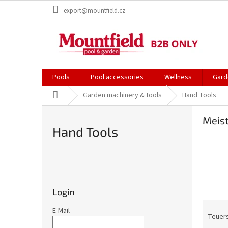
Zum
export@mountfield.cz
Inhalt
springen
Pools
Pool accessories
Wellness
Gard
Startseite
Garden machinery & tools
Hand Tools
Meist
Hand Tools
S
e
i
Login
t
P
e
E-Mail
r
Teuer
n
o