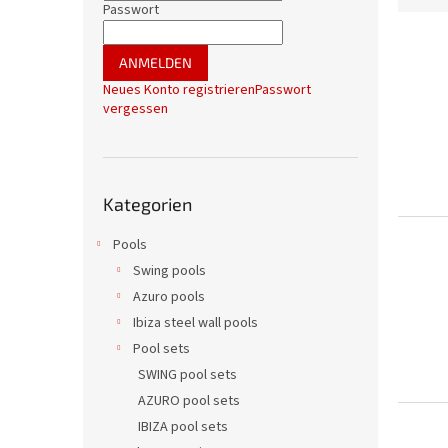
l
Passwort
d
e
L
u
i
i
k
ANMELDEN
s
s
t
Neues Konto registrieren
Passwort
t
t
s
vergessen
e
e
o
d
r
e
t
Kategorien
r
i
Kategorien
überspringen
P
e
r
r
Pools
o
u
Swing pools
d
n
Azuro pools
u
g
Ibiza steel wall pools
k
t
Pool sets
e
SWING pool sets
AZURO pool sets
IBIZA pool sets