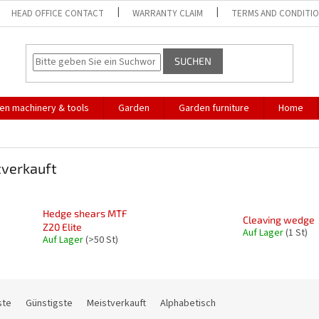
HEAD OFFICE CONTACT
WARRANTY CLAIM
TERMS AND CONDITI
SUCHEN
en machinery & tools
Garden
Garden furniture
Home
verkauft
Hedge shears MTF
Cleaving wedge
Z20 Elite
Auf Lager
(1 St)
Auf Lager
(>50 St)
ste
Günstigste
Meistverkauft
Alphabetisch