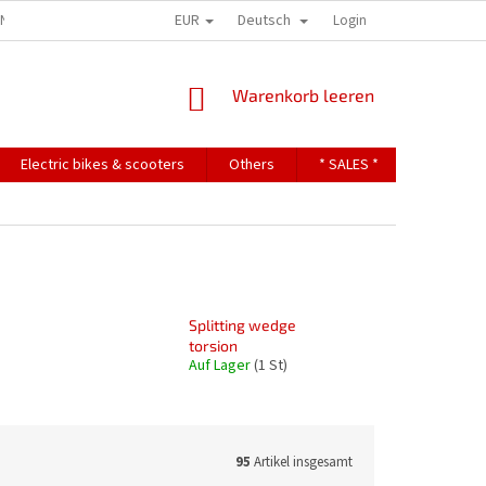
EUR
Deutsch
ONS
TERMS OF PERSONAL DATA PROTECTION
Login
WARENKORB
Warenkorb leeren
Electric bikes & scooters
Others
* SALES *
Contact
Splitting wedge
torsion
Auf Lager
(1 St)
95
Artikel insgesamt