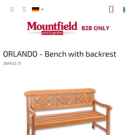
Zum
WARE
Inhalt
springen
ORLANDO - Bench with backrest
2NAB2173