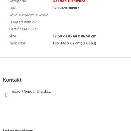
Kategorie
:
Garden furniture
EAN
:
5705820300907
Solid eucalyptus wood
:
Treated with oil
:
Certificate FSC
:
Size
:
62.50 x 145.60 x 86.50 cm
Pack size
:
10 x 149 x 67 cm; 17.8 kg
F
u
ß
z
Kontakt
e
export
@
mountfield.cz
i
l
e
Informations