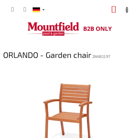
Zum
WARE
Inhalt
springen
ORLANDO - Garden chair
2NAB2197