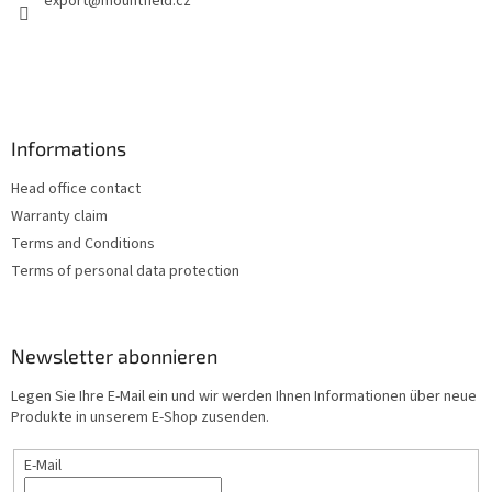
export
@
mountfield.cz
i
l
e
Informations
Head office contact
Warranty claim
Terms and Conditions
Terms of personal data protection
Newsletter abonnieren
Legen Sie Ihre E-Mail ein und wir werden Ihnen Informationen über neue
Produkte in unserem E-Shop zusenden.
E-Mail