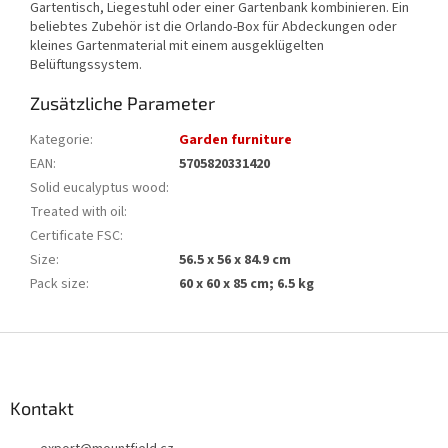
Gartentisch, Liegestuhl oder einer Gartenbank kombinieren. Ein
beliebtes Zubehör ist die Orlando-Box für Abdeckungen oder
kleines Gartenmaterial mit einem ausgeklügelten
Belüftungssystem.
Zusätzliche Parameter
Kategorie
:
Garden furniture
EAN
:
5705820331420
Solid eucalyptus wood
:
Treated with oil
:
Certificate FSC
:
Size
:
56.5 x 56 x 84.9 cm
Pack size
:
60 x 60 x 85 cm; 6.5 kg
F
u
ß
z
Kontakt
e