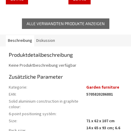
ALLE VERWANDTEN PRODUKTE ANZEIGEN
Beschreibung
Diskussion
Produktdetailbeschreibung
Keine Produktbeschreibung verfügbar
Zusätzliche Parameter
Kategorie
:
Garden furniture
EAN
:
5705820286881
Solid aluminium construction in graphite
colour
:
6-point positioning systém
:
Size
:
71 x 62 x 107 cm
14 x 65 x 93 cm; 6.6
Pack size
: