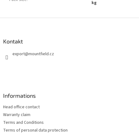
kg
F
u
ß
z
Kontakt
e
export
@
mountfield.cz
i
l
e
Informations
Head office contact
Warranty claim
Terms and Conditions
Terms of personal data protection