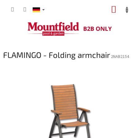
Zum
WARE
Inhalt
springen
FLAMINGO - Folding armchair
2NAB2154