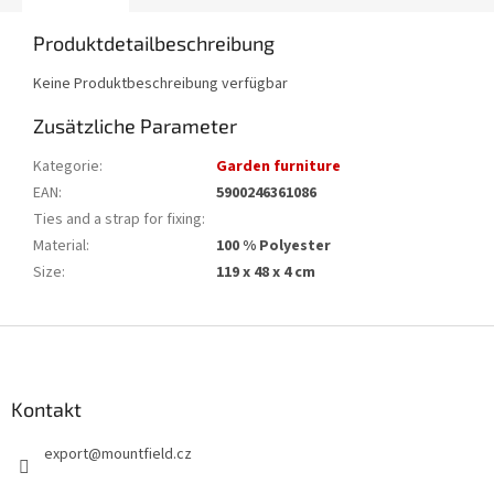
Produktdetailbeschreibung
Keine Produktbeschreibung verfügbar
Zusätzliche Parameter
Kategorie
:
Garden furniture
EAN
:
5900246361086
Ties and a strap for fixing
:
Material
:
100 % Polyester
Size
:
119 x 48 x 4 cm
F
u
ß
z
Kontakt
e
export
@
mountfield.cz
i
l