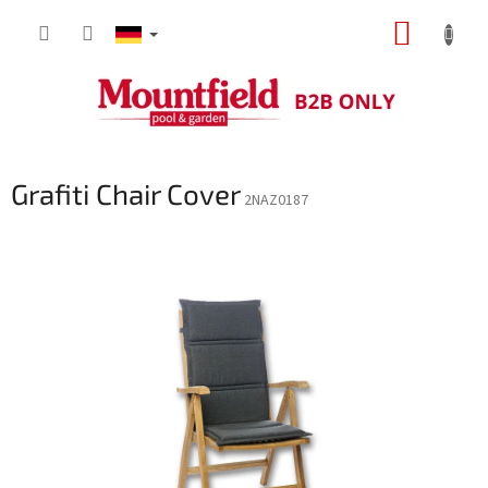
Zum
WARE
Inhalt
springen
Grafiti Chair Cover
2NAZ0187