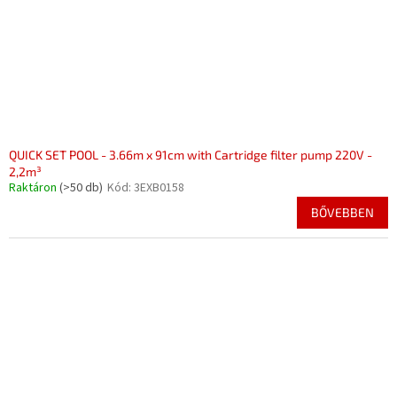
QUICK SET POOL - 3.66m x 91cm with Cartridge filter pump 220V -
2,2m³
Raktáron
(>50 db)
Kód:
3EXB0158
BŐVEBBEN