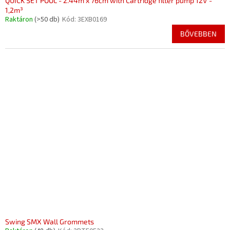
QUICK SET POOL - 2.44m x 76cm with Cartridge filter pump 12V -
1,2m³
Raktáron
(>50 db)
Kód:
3EXB0169
BŐVEBBEN
Swing SMX Wall Grommets