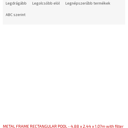
e
Legdrágább
Legolcsóbb elöl
Legnépszerűbb termékek
r
m
ABC szerint
é
k
T
e
e
k
r
r
m
e
é
n
k
d
e
e
k
z
l
é
i
s
s
e
t
á
j
a
METAL FRAME RECTANGULAR POOL - 4.88 x 2.44 x 1.07m with filter