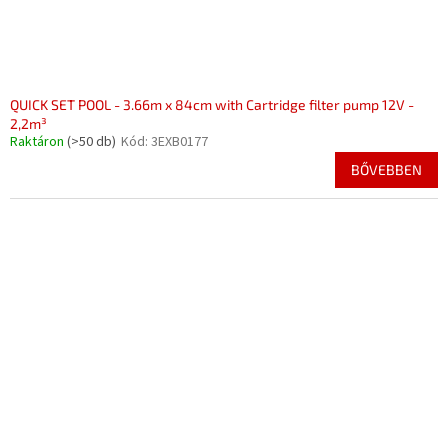
QUICK SET POOL - 3.66m x 84cm with Cartridge filter pump 12V -
2,2m³
Raktáron
(>50 db)
Kód:
3EXB0177
BŐVEBBEN