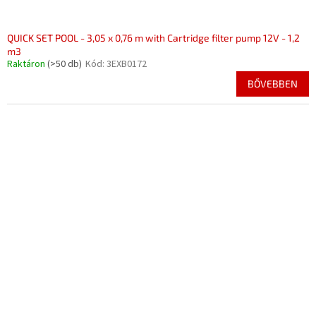
QUICK SET POOL - 3,05 x 0,76 m with Cartridge filter pump 12V - 1,2
m3
Raktáron
(>50 db)
Kód:
3EXB0172
BŐVEBBEN