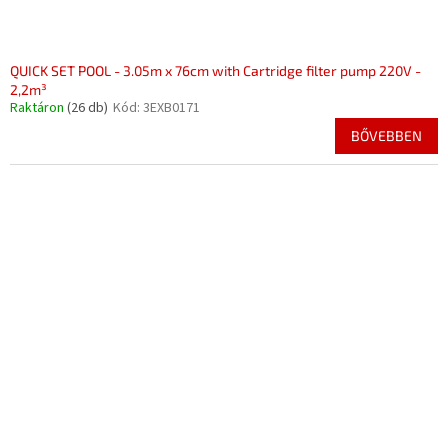
QUICK SET POOL - 3.05m x 76cm with Cartridge filter pump 220V -
2,2m³
Raktáron
(26 db)
Kód:
3EXB0171
BŐVEBBEN