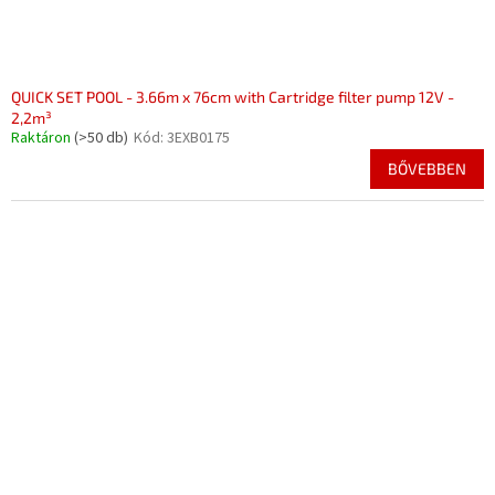
QUICK SET POOL - 3.66m x 76cm with Cartridge filter pump 12V -
2,2m³
Raktáron
(>50 db)
Kód:
3EXB0175
BŐVEBBEN