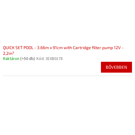
QUICK SET POOL - 3.66m x 91cm with Cartridge filter pump 12V -
2,2m³
Raktáron
(>50 db)
Kód:
3EXB0178
BŐVEBBEN