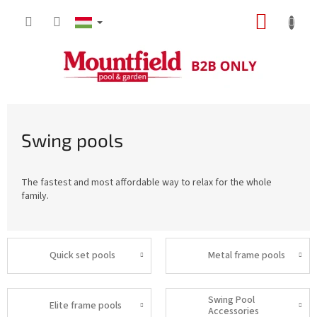
Ugrás
KOSÁR
a
fő
tartalomhoz
Swing pools
The fastest and most affordable way to relax for the whole
family.
Quick set pools
Metal frame pools
Swing Pool
Elite frame pools
Accessories