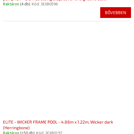
Raktáron
(4 db)
Kód:
3EXB0596
BŐVEBBEN
ELITE - WICKER FRAME POOL - 4.88m x 1.22m, Wicker dark
(Herringbone)
Raktáron
(>50 db)
Kód:
3EXB0197