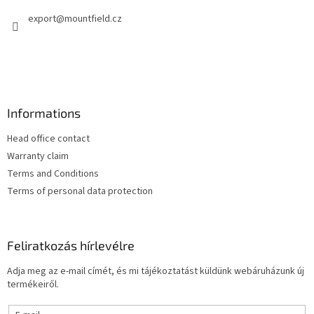
é
export
@
mountfield.cz
c
Informations
Head office contact
Warranty claim
Terms and Conditions
Terms of personal data protection
Feliratkozás hírlevélre
Adja meg az e-mail címét, és mi tájékoztatást küldünk webáruházunk új
termékeiről.