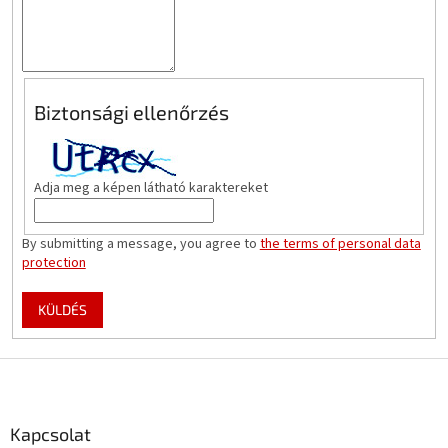
Biztonsági ellenőrzés
Adja meg a képen látható karaktereket
By submitting a message, you agree to
the terms of personal data
protection
KÜLDÉS
L
á
b
l
Kapcsolat