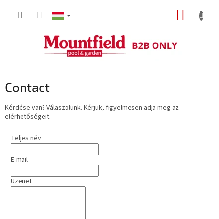
Ugrás
KOSÁR
a
fő
tartalomhoz
Contact
Kérdése van? Válaszolunk. Kérjük, figyelmesen adja meg az
elérhetőségeit.
Teljes név
E-mail
Üzenet