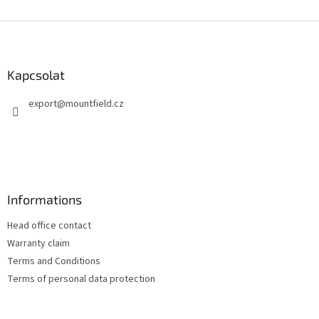
i
s
L
t
á
a
b
i
l
Kapcsolat
r
é
á
export
@
mountfield.cz
c
n
y
í
t
á
s
e
Informations
l
e
Head office contact
m
e
Warranty claim
i
Terms and Conditions
Terms of personal data protection