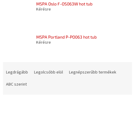
MSPA Oslo F-OS063W hot tub
Kérésre
MSPA Portland P-PO063 hot tub
Kérésre
T
e
Legdrágább
Legolcsóbb elöl
Legnépszerűbb termékek
r
m
ABC szerint
é
k
T
e
e
k
r
r
m
e
é
n