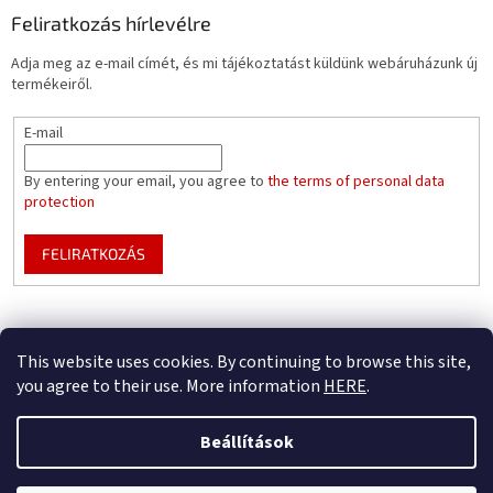
Feliratkozás hírlevélre
Adja meg az e-mail címét, és mi tájékoztatást küldünk webáruházunk új
termékeiről.
E-mail
By entering your email, you agree to
the terms of personal data
protection
FELIRATKOZÁS
Mountfield pools WEBSITE
Pool enclosure configurator
This website uses cookies. By continuing to browse this site,
you agree to their use. More information
HERE
.
Beállítások
Shoptet készítette