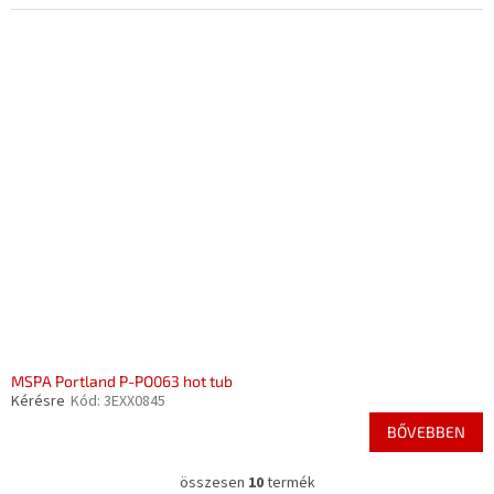
MSPA Portland P-PO063 hot tub
Kérésre
Kód:
3EXX0845
BŐVEBBEN
összesen
10
termék
L