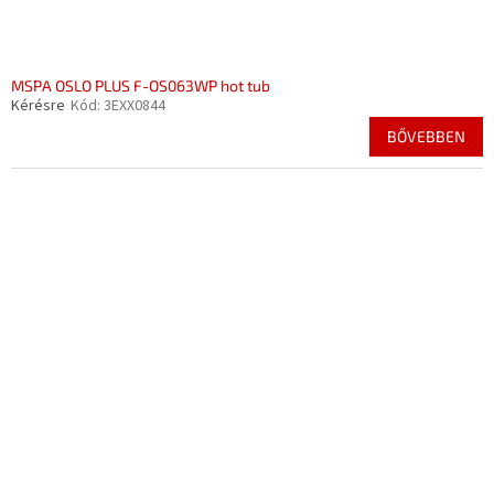
MSPA OSLO PLUS F-OS063WP hot tub
Kérésre
Kód:
3EXX0844
BŐVEBBEN