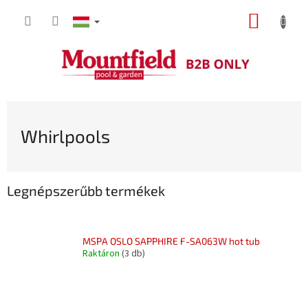
Ugrás
KOSÁR
a
fő
tartalomhoz
Whirlpools
Legnépszerűbb termékek
MSPA OSLO SAPPHIRE F-SA063W hot tub
Raktáron
(3 db)