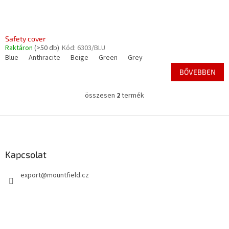
Safety cover
Raktáron
(>50 db)
Kód:
6303/BLU
Blue
Anthracite
Beige
Green
Grey
BŐVEBBEN
összesen
2
termék
L
i
s
L
t
á
a
b
i
l
Kapcsolat
r
é
á
export
@
mountfield.cz
c
n
y
í
t
á
s