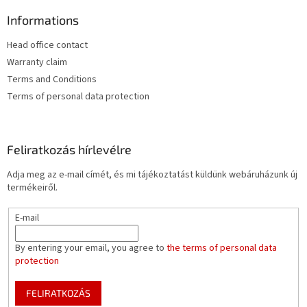
e
Informations
l
e
Head office contact
m
e
Warranty claim
i
Terms and Conditions
Terms of personal data protection
Feliratkozás hírlevélre
Adja meg az e-mail címét, és mi tájékoztatást küldünk webáruházunk új
termékeiről.
E-mail
By entering your email, you agree to
the terms of personal data
protection
FELIRATKOZÁS