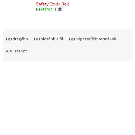
Safety Cover Roll
Raktáron
(1 db)
T
e
Legdrágább
Legolcsóbb elöl
Legnépszerűbb termékek
r
m
ABC szerint
é
k
T
e
e
k
r
r
m
e
é
n
k
d
e
e
k
z
l
é
i
s