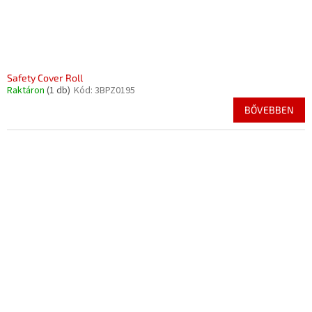
s
e
t
á
j
a
Safety Cover Roll
Raktáron
(1 db)
Kód:
3BPZ0195
BŐVEBBEN