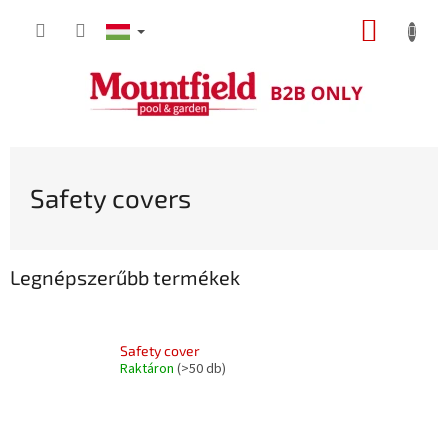
Ugrás
KOSÁR
a
fő
tartalomhoz
Safety covers
Legnépszerűbb termékek
Safety cover
Raktáron
(>50 db)