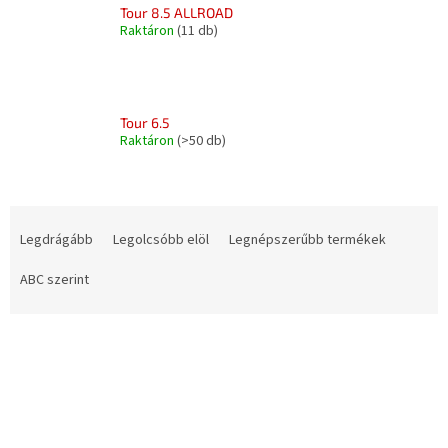
Tour 8.5 ALLROAD
Raktáron
(11 db)
Tour 6.5
Raktáron
(>50 db)
T
e
Legdrágább
Legolcsóbb elöl
Legnépszerűbb termékek
r
m
ABC szerint
é
k
T
e
e
k
r
r
m
e
é
n