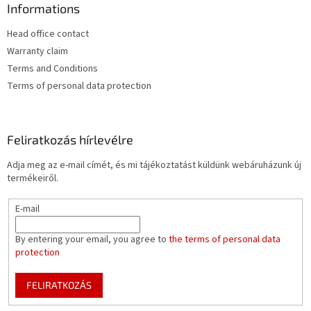
Informations
l
e
Head office contact
m
e
Warranty claim
i
Terms and Conditions
Terms of personal data protection
Feliratkozás hírlevélre
Adja meg az e-mail címét, és mi tájékoztatást küldünk webáruházunk új
termékeiről.
E-mail
By entering your email, you agree to
the terms of personal data
protection
FELIRATKOZÁS