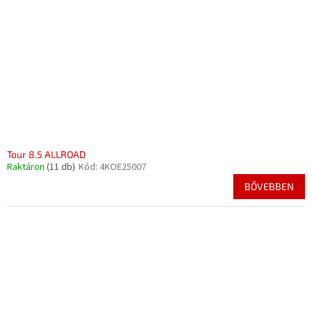
k
d
e
e
k
z
l
é
i
s
s
e
t
á
j
a
Tour 8.5 ALLROAD
Raktáron
(11 db)
Kód:
4KOE25007
BŐVEBBEN