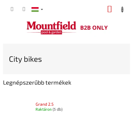
Ugrás
KOSÁR
a
fő
tartalomhoz
City bikes
Legnépszerűbb termékek
Grand 2.5
Raktáron
(5 db)