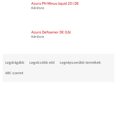
Azuro PH Minus liquid 20 l DE
Kérésre
Azuro Defoamer DE 0,6l
Kérésre
T
e
Legdrágább
Legolcsóbb elöl
Legnépszerűbb termékek
r
m
ABC szerint
é
k
T
e
e
k
r
r
m
e
é
n