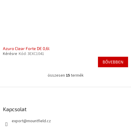
Azuro Clear Forte DE 0,6l
Kérésre
Kód:
3EXC1041
BŐVEBBEN
összesen
15
termék
L
i
s
L
t
á
a
b
i
l
Kapcsolat
r
é
á
export
@
mountfield.cz
c
n
y