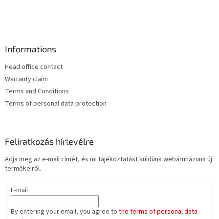
í
t
á
s
e
Informations
l
e
Head office contact
m
e
Warranty claim
i
Terms and Conditions
Terms of personal data protection
Feliratkozás hírlevélre
Adja meg az e-mail címét, és mi tájékoztatást küldünk webáruházunk új
termékeiről.
E-mail
By entering your email, you agree to
the terms of personal data