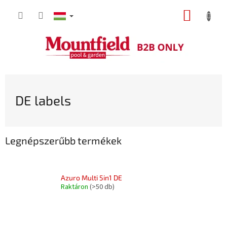
Ugrás
KOSÁR
a
fő
tartalomhoz
DE labels
Legnépszerűbb termékek
Azuro Multi 5in1 DE
Raktáron
(>50 db)