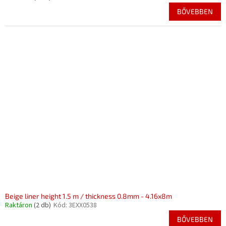
BŐVEBBEN
Beige liner height 1.5 m / thickness 0.8mm - 4.16x8m
Raktáron
(2 db)
Kód:
3EXX0538
BŐVEBBEN