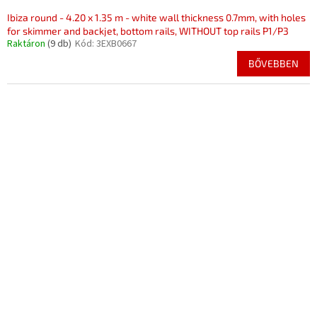
Ibiza round - 4.20 x 1.35 m - white wall thickness 0.7mm, with holes
for skimmer and backjet, bottom rails, WITHOUT top rails P1/P3
Raktáron
(9 db)
Kód:
3EXB0667
BŐVEBBEN