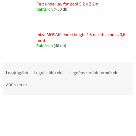
Felt underlay for pool 5.2 x 3.2m
Raktáron
(>50 db)
Ibiza MOSAIC liner (height 1.5 m / thickness 0,6
mm)
Raktáron
(48 db)
T
e
Legdrágább
Legolcsóbb elöl
Legnépszerűbb termékek
r
m
ABC szerint
é
k
T
e
e
k
r
r
m
e
é
n