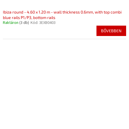
Ibiza round - 4.60 x 1.20 m - wall thickness 0.6mm, with top combi
blue rails P1/P3, bottom rails
Raktáron
(3 db)
Kód:
3EXB0403
BŐVEBBEN