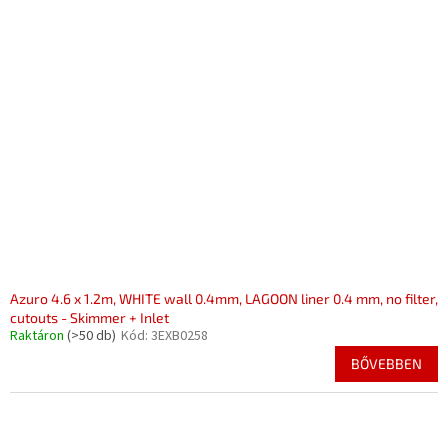
Azuro 4.6 x 1.2m, WHITE wall 0.4mm, LAGOON liner 0.4 mm, no filter,
cutouts - Skimmer + Inlet
Raktáron
(>50 db)
Kód:
3EXB0258
BŐVEBBEN