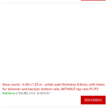
Ibiza round - 4.60 x 1.20 m - white wall thickness 0.6mm, with holes
for skimmer and backjet, bottom rails, WITHOUT top rails P1/P3
Raktáron
(>50 db)
Kód:
3EXB0367
BŐVEBBEN