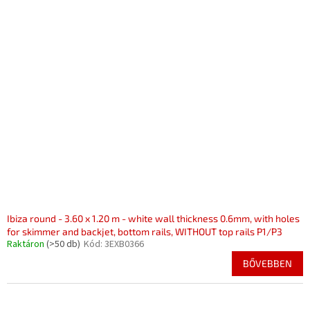
Ibiza round - 3.60 x 1.20 m - white wall thickness 0.6mm, with holes
for skimmer and backjet, bottom rails, WITHOUT top rails P1/P3
Raktáron
(>50 db)
Kód:
3EXB0366
BŐVEBBEN