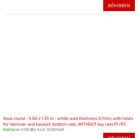
BŐVEBBEN
Ibiza round - 4.60 x 1.35 m - white wall thickness 0.7mm, with holes
for skimmer and backjet, bottom rails, WITHOUT top rails P1/P3
Raktáron
(>50 db)
Kód:
3EXB0449