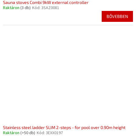
Sauna stoves Combi 9kW external controller
Raktáron
(3 db)
Kód:
3SAZ0081
BŐVEBBEN
Stainless steel ladder SLIM 2-steps - for pool over 0.90m height
Raktáron
(>50 db)
Kód:
3EXX0197