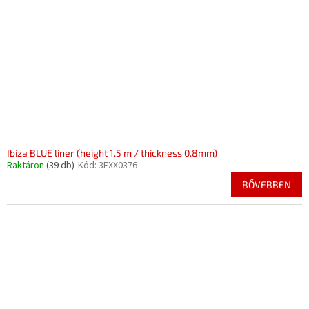
k
d
e
e
k
z
l
é
i
s
s
e
t
á
j
a
Ibiza BLUE liner (height 1.5 m / thickness 0.8mm)
Raktáron
(39 db)
Kód:
3EXX0376
BŐVEBBEN