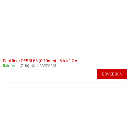
Pool liner PEBBLES (0.30mm) - 6.4 x 1.2 m
Raktáron
(7 db)
Kód:
3BPZ0245
BŐVEBBEN