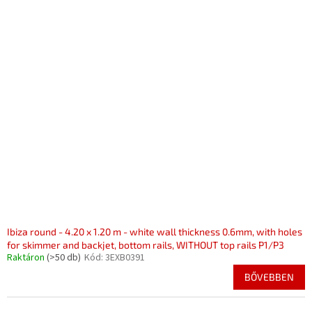
Ibiza round - 4.20 x 1.20 m - white wall thickness 0.6mm, with holes
for skimmer and backjet, bottom rails, WITHOUT top rails P1/P3
Raktáron
(>50 db)
Kód:
3EXB0391
BŐVEBBEN