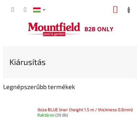
Ugrás
KOSÁR
a
fő
tartalomhoz
Kiárusítás
Legnépszerűbb termékek
Ibiza BLUE liner (height 1.5 m / thickness 0.8mm)
Raktáron
(39 db)