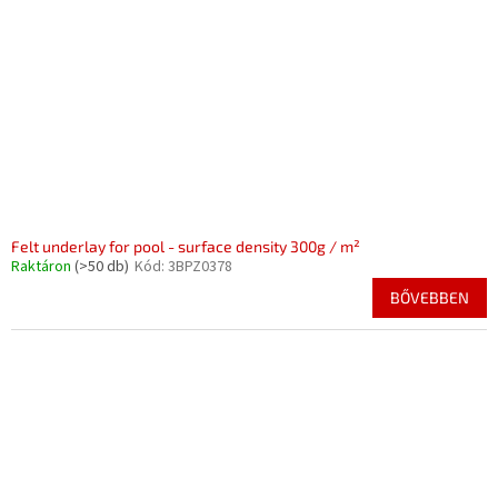
k
d
e
e
k
z
l
é
i
s
s
e
t
á
j
a
Felt underlay for pool - surface density 300g / m²
Raktáron
(>50 db)
Kód:
3BPZ0378
BŐVEBBEN