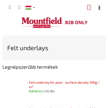
Ugrás
KOSÁR
a
fő
tartalomhoz
Felt underlays
Legnépszerűbb termékek
Felt underlay for pool - surface density 300g /
m²
Raktáron
(>50 db)