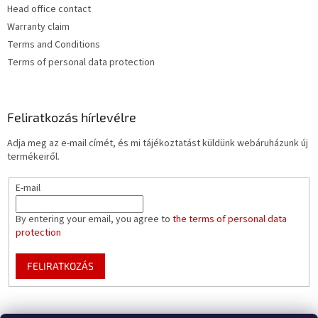
Head office contact
m
e
Warranty claim
i
Terms and Conditions
Terms of personal data protection
Feliratkozás hírlevélre
Adja meg az e-mail címét, és mi tájékoztatást küldünk webáruházunk új
termékeiről.
E-mail
By entering your email, you agree to
the terms of personal data
protection
FELIRATKOZÁS