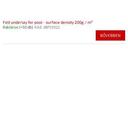
Felt underlay for pool - surface density 200g / m²
Raktáron
(>50 db)
Kód:
3BPZ0322
BŐVEBBEN