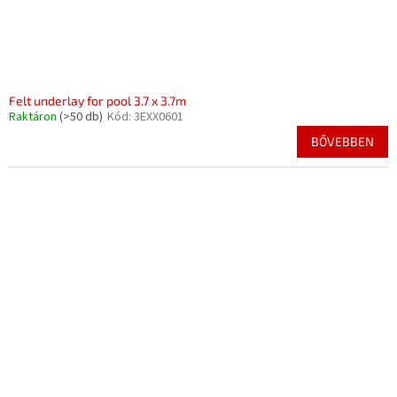
Felt underlay for pool 3.7 x 3.7m
Raktáron
(>50 db)
Kód:
3EXX0601
BŐVEBBEN