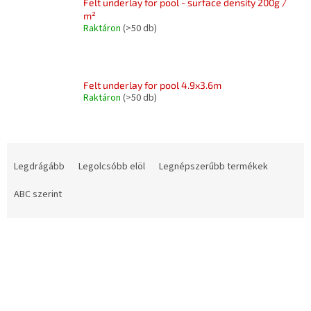
Felt underlay for pool - surface density 200g /
m²
Raktáron
(>50 db)
Felt underlay for pool 4.9x3.6m
Raktáron
(>50 db)
T
e
Legdrágább
Legolcsóbb elöl
Legnépszerűbb termékek
r
m
ABC szerint
é
k
T
e
e
k
r
r
m
e
é
n