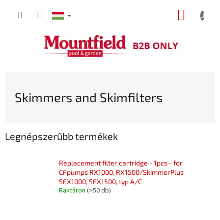
Ugrás
KOSÁR
a
fő
tartalomhoz
Skimmers and Skimfilters
Legnépszerűbb termékek
Replacement filter cartridge - 1pcs - for
CFpumps RX1000, RX1500/SkimmerPlus
SFX1000, SFX1500, typ A/C
Raktáron
(>50 db)