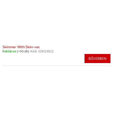
Skimmer With Skim-vac
Raktáron
(>50 db)
Kód:
3ZKO3822
BŐVEBBEN