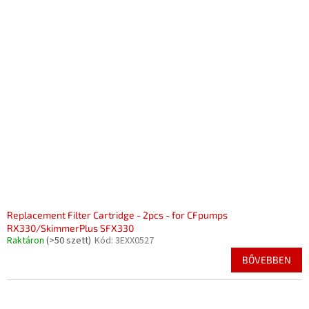
Replacement Filter Cartridge - 2pcs - for CFpumps
RX330/SkimmerPlus SFX330
Raktáron
(>50 szett)
Kód:
3EXX0527
BŐVEBBEN