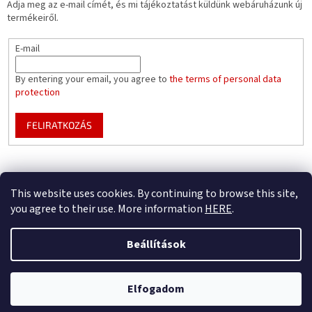
Adja meg az e-mail címét, és mi tájékoztatást küldünk webáruházunk új
termékeiről.
E-mail
By entering your email, you agree to
the terms of personal data
protection
FELIRATKOZÁS
Mountfield pools WEBSITE
Pool enclosure configurator
This website uses cookies. By continuing to browse this site,
you agree to their use. More information
HERE
.
Beállítások
Shoptet készítette
Csak B2B – regisztrálja cégét, hogy teljes előnyben részesüljön (az üzleti
Elfogadom
Copyright 2026
Mountfield
. Minden jog fenntartva.
partnerünkké válásból)