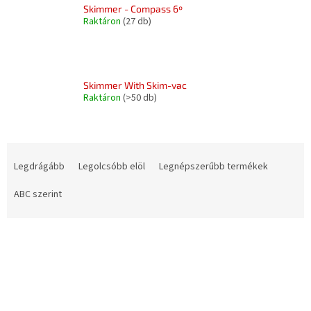
Skimmer - Compass 6º
Raktáron
(27 db)
Skimmer With Skim-vac
Raktáron
(>50 db)
T
e
Legdrágább
Legolcsóbb elöl
Legnépszerűbb termékek
r
m
ABC szerint
é
k
T
e
e
k
r
r
m
e
é
n