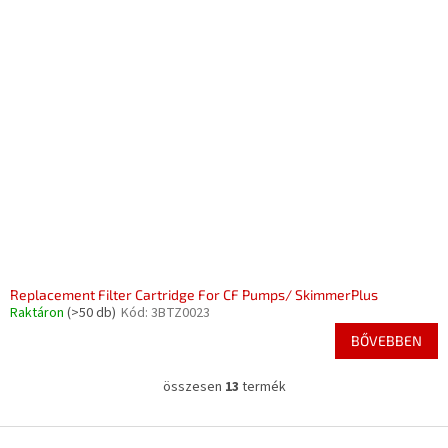
Replacement Filter Cartridge For CF Pumps/ SkimmerPlus
Raktáron
(>50 db)
Kód:
3BTZ0023
BŐVEBBEN
összesen
13
termék
L
i
s
L