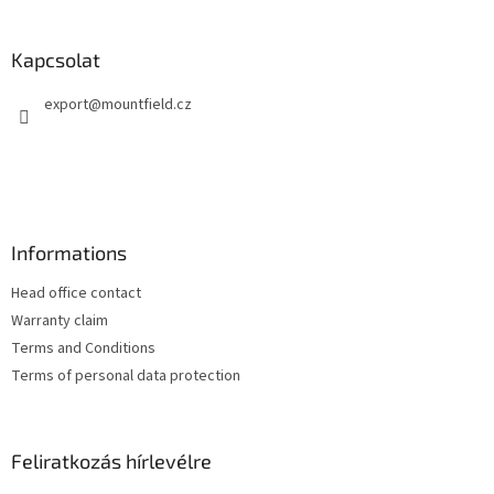
t
á
a
b
i
l
Kapcsolat
r
é
á
export
@
mountfield.cz
c
n
y
í
t
á
s
e
Informations
l
e
Head office contact
m
e
Warranty claim
i
Terms and Conditions
Terms of personal data protection
Feliratkozás hírlevélre