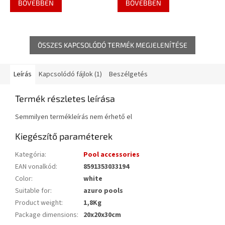
BŐVEBBEN
BŐVEBBEN
ÖSSZES KAPCSOLÓDÓ TERMÉK MEGJELENÍTÉSE
Leírás
Kapcsolódó fájlok (1)
Beszélgetés
Termék részletes leírása
Semmilyen termékleírás nem érhető el
Kiegészítő paraméterek
Kategória
:
Pool accessories
EAN vonalkód
:
8591353033194
Color
:
white
Suitable for
:
azuro pools
Product weight
:
1,8Kg
Package dimensions
:
20x20x30cm