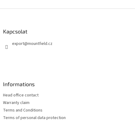
L
á
b
l
Kapcsolat
é
export
@
mountfield.cz
c
Informations
Head office contact
Warranty claim
Terms and Conditions
Terms of personal data protection