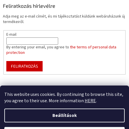
Feliratkozás hírlevélre
Adja meg az e-mail címét, és mi tájékoztatást küldünk webáruházunk új
termékeiről.
E-mail
By entering your email, you agree to
the terms of personal data
protection
FELIRATKOZÁS
Mountfield pools WEBSITE
Pool enclosure configurator
This website uses cookies. By continuing to browse this site,
you agree to their use. More information
HERE
.
Beállítások
Shoptet készítette