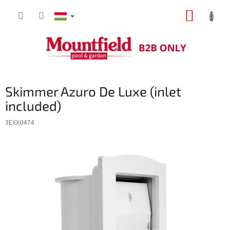
Ugrás
KOSÁR
a
fő
tartalomhoz
Skimmer Azuro De Luxe (inlet
included)
3EXX0474