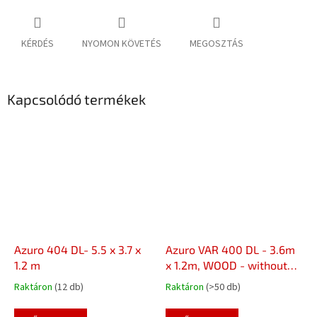
KÉRDÉS
NYOMON KÖVETÉS
MEGOSZTÁS
Kapcsolódó termékek
Azuro 404 DL- 5.5 x 3.7 x
Azuro VAR 400 DL - 3.6m
1.2 m
x 1.2m, WOOD - without
liner, ladder and filter,
Raktáron
(12 db)
Raktáron
(>50 db)
with off-axis holes