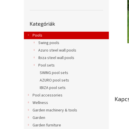
l
Kategóriák
Kategóriák
átugrása
Pools
Swing pools
Azuro steel wall pools
Ibiza steel wall pools
Pool sets
SWING pool sets
AZURO pool sets
IBIZA pool sets
Pool accessories
Kapc
Wellness
Garden machinery & tools
Garden
Garden furniture