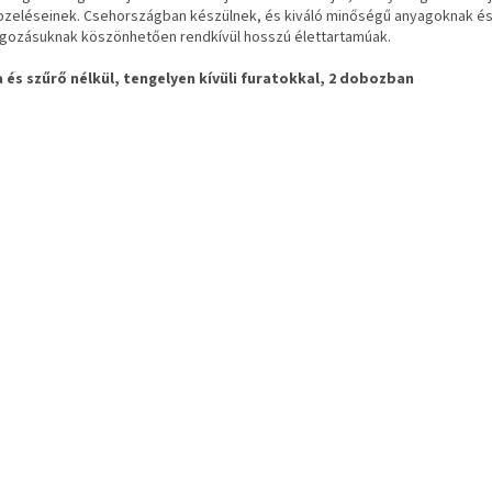
pzeléseinek. Csehországban készülnek, és kiváló minőségű anyagoknak és
lgozásuknak köszönhetően rendkívül hosszú élettartamúak.
a és szűrő nélkül, tengelyen kívüli furatokkal, 2 dobozban