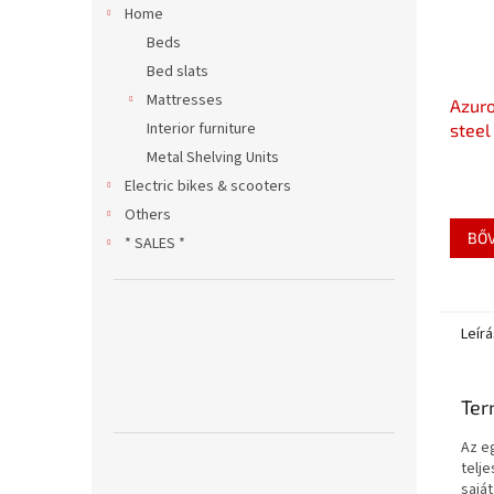
Home
Beds
Bed slats
Mattresses
Azuro
Interior furniture
steel
up to
Metal Shelving Units
Electric bikes & scooters
Others
BŐ
* SALES *
Leírá
Ter
Az e
telje
saját