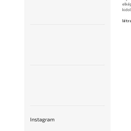
elké
kido
létr
Instagram