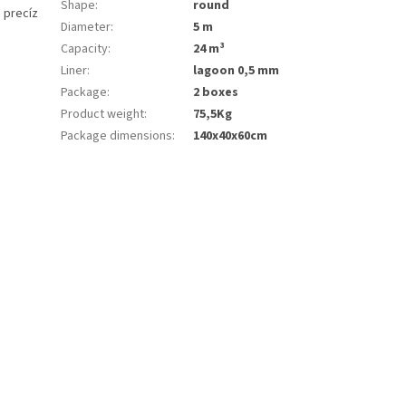
Shape
:
round
 precíz
Diameter
:
5 m
Capacity
:
24 m³
Liner
:
lagoon 0,5 mm
Package
:
2 boxes
Product weight
:
75,5Kg
Package dimensions
:
140x40x60cm