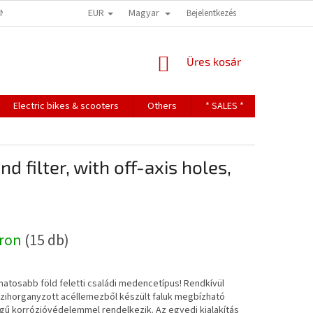
EUR
Magyar
ONS
TERMS OF PERSONAL DATA PROTECTION
Bejelentkezés
KOSÁR
Üres kosár
Electric bikes & scooters
Others
* SALES *
Contact
d filter, with off-axis holes,
áron
(15 db)
natosabb föld feletti családi medencetípus! Rendkívül
űzihorganyzott acéllemezből készült faluk megbízható
gű korrózióvédelemmel rendelkezik. Az egyedi kialakítás