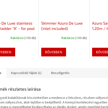
 De Luxe stainless
Skimmer Azuro De Luxe
Azuro Sa
 ladder "A" - for pool
(inlet included)
1.20m / 4
 1.20m height
up to 1.2
Raktáron
(>50 db)
Raktáron
(>50 db)
VEBBEN
BŐVEBBEN
BŐVEB
s
Kapcsolódó fájlok (1)
Beszélgetés
mék részletes leírása
gyedi kialakításnak köszönhetően a medence a felszínre, részben süllyesz
sen süllyesztve, akár lejtőbe is beépíthető. A könnyű kivitelezést egyetlen 
 maga is megoldhatja! Kiválaszthatja az ideális dizájnt, amely megfelel ker