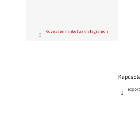
Kövessen minket az Instagramon
L
á
b
l
é
Kapcsol
c
export