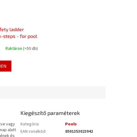
fety ladder
-steps - for pool
2m height
Raktáron
(>50 db)
BEN
Kiegészítő paraméterek
tve vagy
Kategória
:
Pools
nap alatt
EAN vonalkód
:
8591353023942
tjének és