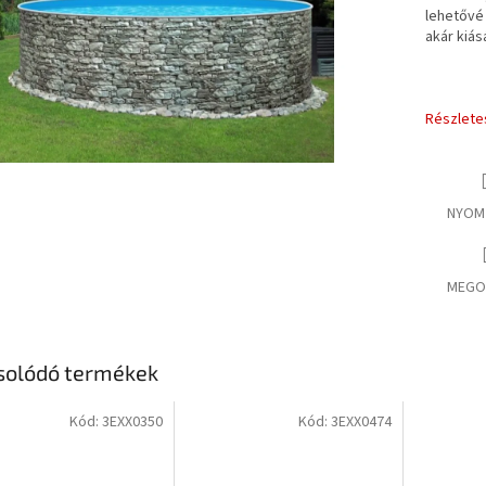
lehetővé 
akár kiás
Részlete
NYOM
MEGO
solódó termékek
Kód:
3EXX0350
Kód:
3EXX0474