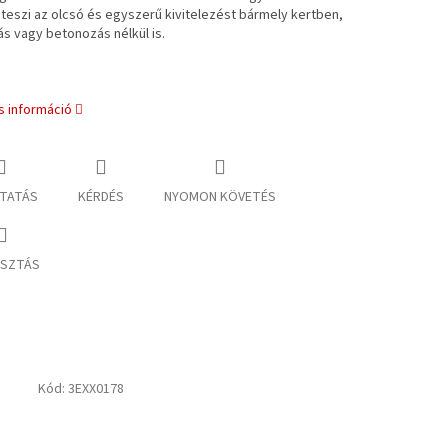
teszi az olcsó és egyszerű kivitelezést bármely kertben,
ás vagy betonozás nélkül is.
s információ
TATÁS
KÉRDÉS
NYOMON KÖVETÉS
SZTÁS
Kód:
3EXX0178