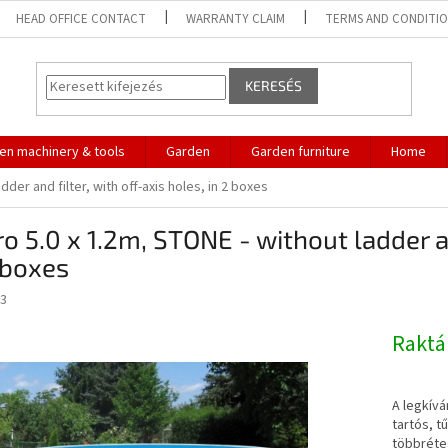
HEAD OFFICE CONTACT
WARRANTY CLAIM
TERMS AND CONDITI
KERESÉS
en machinery & tools
Garden
Garden furniture
Home
der and filter, with off-axis holes, in 2 boxes
o 5.0 x 1.2m, STONE - without ladder an
 boxes
3
Rakt
A legkívá
tartós, t
többréte