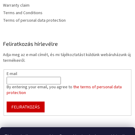
e
Warranty claim
i
Terms and Conditions
Terms of personal data protection
Feliratkozás hírlevélre
Adja meg az e-mail címét, és mi tájékoztatást küldünk webáruházunk új
termékeiről.
E-mail
By entering your email, you agree to
the terms of personal data
protection
FELIRATKOZÁS
Mountfield pools WEBSITE
Pool enclosure configurator