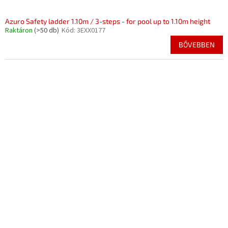
Azuro Safety ladder 1.10m / 3-steps - for pool up to 1.10m height
Raktáron
(>50 db)
Kód:
3EXX0177
BŐVEBBEN