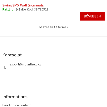
Swing SMX Wall Grommets
Raktáron
(48 db)
Kód:
3BTE0523
BŐVEBBEN
összesen
19
termék
L
i
s
L
t
á
a
b
i
l
Kapcsolat
r
é
á
export
@
mountfield.cz
c
n
y
í
t
á
s
e
Informations
l
e
Head office contact
m