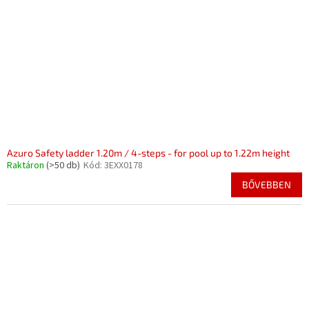
k
d
e
e
k
z
l
é
i
s
s
e
t
á
j
a
Azuro Safety ladder 1.20m / 4-steps - for pool up to 1.22m height
Raktáron
(>50 db)
Kód:
3EXX0178
BŐVEBBEN