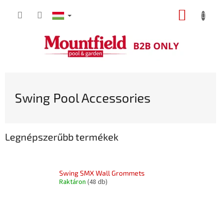
Ugrás
KOSÁR
a
fő
tartalomhoz
Swing Pool Accessories
Legnépszerűbb termékek
Swing SMX Wall Grommets
Raktáron
(48 db)