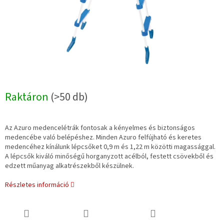
Raktáron
(>50 db)
Az Azuro medencelétrák fontosak a kényelmes és biztonságos
medencébe való belépéshez. Minden Azuro felfújható és keretes
medencéhez kínálunk lépcsőket 0,9 m és 1,22 m közötti magassággal.
A lépcsők kiváló minőségű horganyzott acélból, festett csövekből és
edzett műanyag alkatrészekből készülnek.
Részletes információ