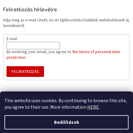
Feliratkozás hírlevélre
Adja meg az e-mail címét, és mi tájékoztatást küldünk webáruházunk új
termékeiről.
E-mail
By entering your email, you agree to
the terms of personal data
protection
FELIRATKOZÁS
Mountfield pools WEBSITE
Pool enclosure configurator
This website uses cookies. By continuing to browse this site,
you agree to their use. More information
HERE
.
Beállítások
Shoptet készítette