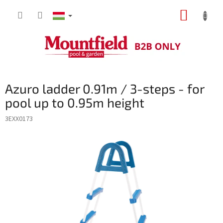
Ugrás
KOSÁR
a
fő
tartalomhoz
Azuro ladder 0.91m / 3-steps - for
pool up to 0.95m height
3EXX0173