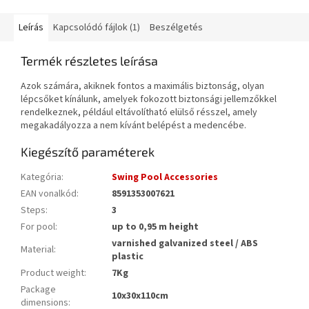
Leírás
Kapcsolódó fájlok (1)
Beszélgetés
Termék részletes leírása
Azok számára, akiknek fontos a maximális biztonság, olyan
lépcsőket kínálunk, amelyek fokozott biztonsági jellemzőkkel
rendelkeznek, például eltávolítható elülső résszel, amely
megakadályozza a nem kívánt belépést a medencébe.
Kiegészítő paraméterek
Kategória
:
Swing Pool Accessories
EAN vonalkód
:
8591353007621
Steps
:
3
For pool
:
up to 0,95 m height
varnished galvanized steel / ABS
Material
:
plastic
Product weight
:
7Kg
Package
10x30x110cm
dimensions
: