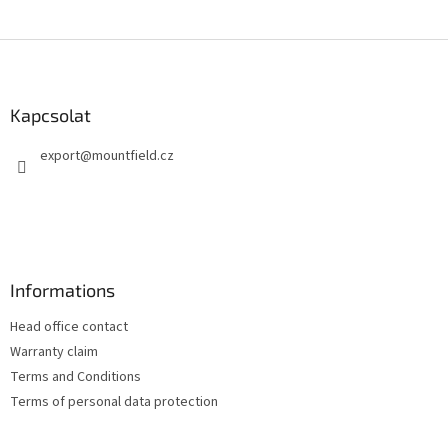
L
á
b
l
Kapcsolat
é
export
@
mountfield.cz
c
Informations
Head office contact
Warranty claim
Terms and Conditions
Terms of personal data protection