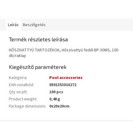
Leírás
Beszélgetés
Termék részletes leírása
HŐSZIVATTYÚ TARTOZÉKOK, Hőszivattyú fedél BP-30WS, 100
db/raklap
Kiegészítő paraméterek
Kategória
:
Pool accessories
EAN vonalkód
:
8591353016272
Qty on plt
:
100 pcs
Product weight
:
0,4Kg
Package dimensions
:
0x20x20cm
L
á