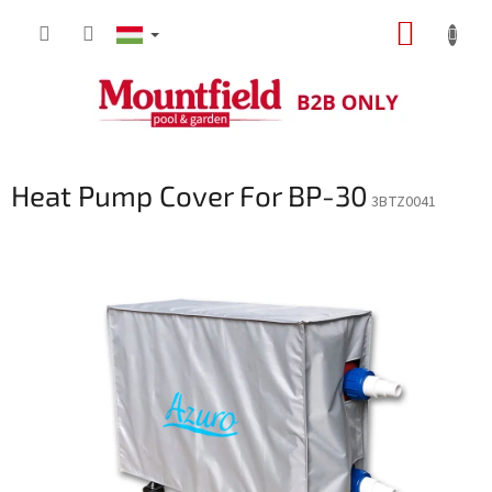
Ugrás
KOSÁR
a
fő
tartalomhoz
Heat Pump Cover For BP-30
3BTZ0041