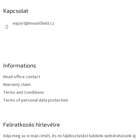
b
l
Kapcsolat
é
export
@
mountfield.cz
c
Informations
Head office contact
Warranty claim
Terms and Conditions
Terms of personal data protection
Feliratkozás hírlevélre
Adja meg az e-mail címét, és mi tájékoztatást küldünk webáruházunk új