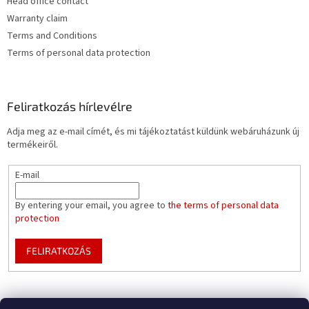
Head office contact
Warranty claim
Terms and Conditions
Terms of personal data protection
Feliratkozás hírlevélre
Adja meg az e-mail címét, és mi tájékoztatást küldünk webáruházunk új
termékeiről.
E-mail
By entering your email, you agree to
the terms of personal data
protection
FELIRATKOZÁS
Mountfield pools WEBSITE
Pool enclosure configurator