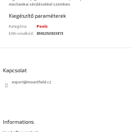
mechanikai sérülésekkel szemben.
Kiegészítő paraméterek
Kategória
:
Pools
EAN vonalkód
:
8591353033873
L
á
b
l
Kapcsolat
é
export
@
mountfield.cz
c
Informations