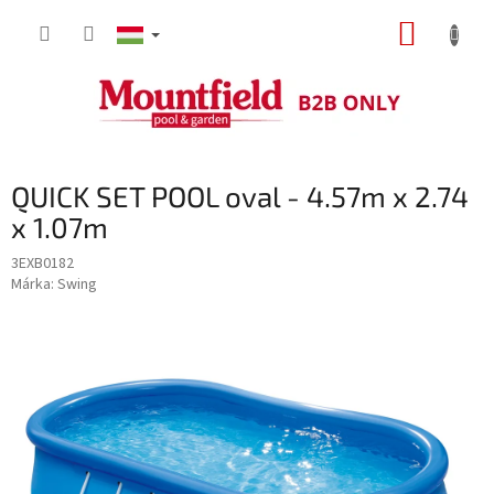
Ugrás
KOSÁR
a
fő
tartalomhoz
QUICK SET POOL oval - 4.57m x 2.74
x 1.07m
3EXB0182
Márka:
Swing