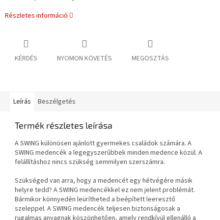
Részletes információ
KÉRDÉS
NYOMON KÖVETÉS
MEGOSZTÁS
Leírás
Beszélgetés
Termék részletes leírása
A SWING különösen ajánlott gyermekes családok számára. A
SWING medencék a legegyszerűbbek minden medence közül. A
felállításhoz nincs szükség semmilyen szerszámra.
Szükséged van arra, hogy a medencét egy hétvégére másik
helyre tedd? A SWING medencékkel ez nem jelent problémát.
Bármikor könnyedén leürítheted a beépített leeresztő
szeleppel. A SWING medencék teljesen biztonságosak a
rugalmas anyagnak köszönhetően, amely rendkívül ellenálló a