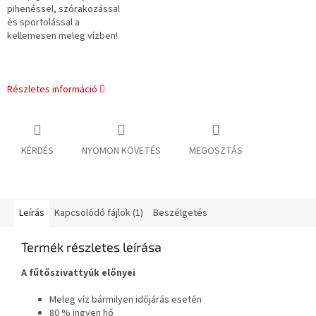
pihenéssel, szórakozással
és sportolással a
kellemesen meleg vízben!
Részletes információ
KÉRDÉS
NYOMON KÖVETÉS
MEGOSZTÁS
Leírás
Kapcsolódó fájlok (1)
Beszélgetés
Termék részletes leírása
A fűtőszivattyúk előnyei
Meleg víz bármilyen időjárás esetén
80 % ingyen hő