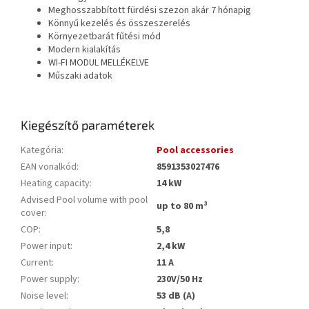
Meghosszabbított fürdési szezon akár 7 hónapig
Könnyű kezelés és összeszerelés
Környezetbarát fűtési mód
Modern kialakítás
WI-FI MODUL MELLÉKELVE
Műszaki adatok
Kiegészítő paraméterek
Kategória
:
Pool accessories
EAN vonalkód
:
8591353027476
Heating capacity
:
14 kW
Advised Pool volume with pool
up to 80 m³
cover
:
COP
:
5,8
Power input
:
2,4 kW
Current
:
11 A
Power supply
:
230V/50 Hz
Noise level
:
53 dB (A)