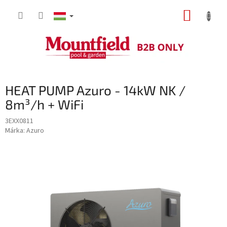
Ugrás
KOSÁR
a
fő
tartalomhoz
HEAT PUMP Azuro - 14kW NK /
8m³/h + WiFi
3EXX0811
Márka:
Azuro