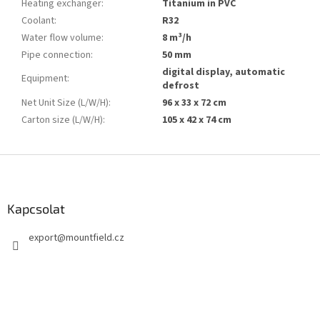
Heating exchanger
:
Titanium in PVC
Coolant
:
R32
Water flow volume
:
8 m³/h
Pipe connection
:
50 mm
digital display, automatic
Equipment
:
defrost
Net Unit Size (L/W/H)
:
96 x 33 x 72 cm
Carton size (L/W/H)
:
105 x 42 x 74 cm
L
á
b
l
Kapcsolat
é
export
@
mountfield.cz
c