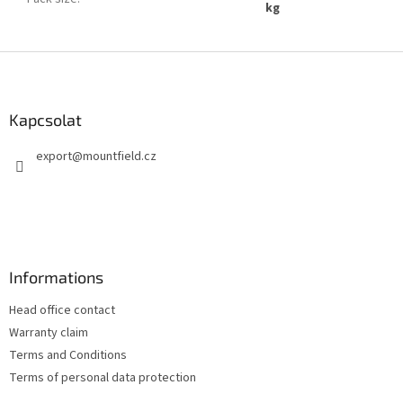
kg
L
á
b
l
Kapcsolat
é
export
@
mountfield.cz
c
Informations
Head office contact
Warranty claim
Terms and Conditions
Terms of personal data protection