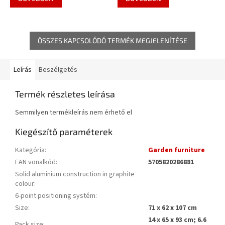
ÖSSZES KAPCSOLÓDÓ TERMÉK MEGJELENÍTÉSE
Leírás
Beszélgetés
Termék részletes leírása
Semmilyen termékleírás nem érhető el
Kiegészítő paraméterek
Kategória
:
Garden furniture
EAN vonalkód
:
5705820286881
Solid aluminium construction in graphite
colour
:
6-point positioning systém
:
Size
:
71 x 62 x 107 cm
14 x 65 x 93 cm; 6.6
Pack size
: