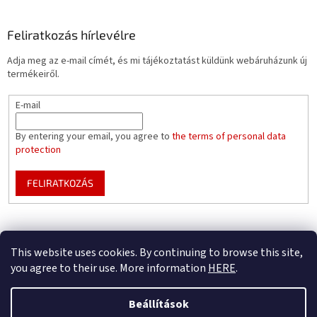
Feliratkozás hírlevélre
Adja meg az e-mail címét, és mi tájékoztatást küldünk webáruházunk új
termékeiről.
E-mail
By entering your email, you agree to
the terms of personal data
protection
FELIRATKOZÁS
Mountfield pools WEBSITE
Pool enclosure configurator
This website uses cookies. By continuing to browse this site,
you agree to their use. More information
HERE
.
Beállítások
Shoptet készítette