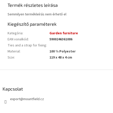
Termék részletes leírása
Semmilyen termékleírás nem érhető el
Kiegészítő paraméterek
Kategória
:
Garden furniture
EAN vonalkód
:
5900246361086
Ties and a strap for fixing
:
Material
:
100 % Polyester
Size
:
119 x 48 x 4 cm
L
á
b
l
Kapcsolat
é
export
@
mountfield.cz
c