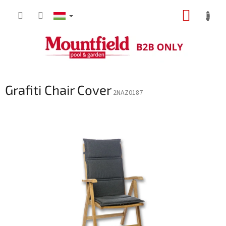
Ugrás
KOSÁR
a
fő
tartalomhoz
Grafiti Chair Cover
2NAZ0187