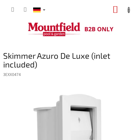
Zum
WARE
Inhalt
springen
Skimmer Azuro De Luxe (inlet
included)
3EXX0474