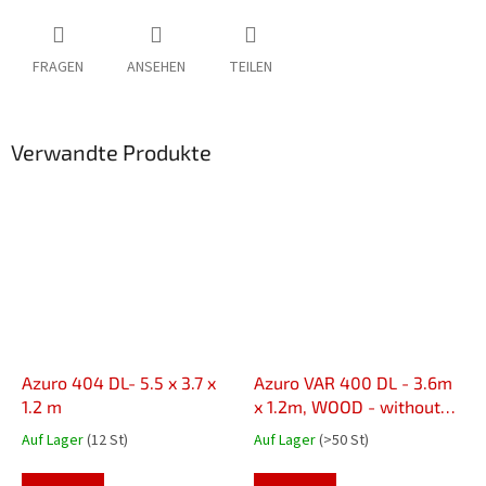
FRAGEN
ANSEHEN
TEILEN
Verwandte Produkte
Azuro 404 DL- 5.5 x 3.7 x
Azuro VAR 400 DL - 3.6m
1.2 m
x 1.2m, WOOD - without
liner, ladder and filter,
Auf Lager
(12 St)
Auf Lager
(>50 St)
with off-axis holes