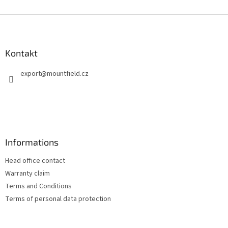
F
u
ß
z
Kontakt
e
export
@
mountfield.cz
i
l
e
Informations
Head office contact
Warranty claim
Terms and Conditions
Terms of personal data protection