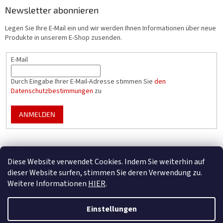
Newsletter abonnieren
Legen Sie Ihre E-Mail ein und wir werden Ihnen Informationen über neue
Produkte in unserem E-Shop zusenden.
E-Mail
Durch Eingabe Ihrer E-Mail-Adresse stimmen Sie
den
Datenschutzbestimmungen
zu
ANMELDEN
Mountfield Premium pools & enclosures
Diese Website verwendet Cookies. Indem Sie weiterhin auf
Konfigurator für Poolüberdachungen
dieser Website surfen, stimmen Sie deren Verwendung zu.
Weitere Informationen
HIER
.
Einstellungen
Erstellt von Shoptet