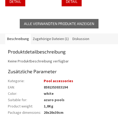
DETAIL
DETAIL
ALLE VERWANDTEN PRODUKTE ANZEIGEN
Beschreibung
Zugehörige Dateien (1)
Diskussion
Produktdetailbeschreibung
Keine Produktbeschreibung verfügbar
Zusätzliche Parameter
Kategorie
:
Pool accessories
EAN
:
8591353033194
Color
:
white
Suitable for
:
azuro pools
Product weight
:
1,8Kg
Package dimensions
:
20x20x30cm