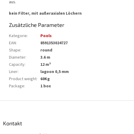
aus.
kein Filter, mit außeraxialen Löchern
Zusätzliche Parameter
Kategorie
:
Pools
EAN
:
8591353024727
Shape
:
round
Diameter
:
3.6 m
Capacity
:
12 m³
Liner
:
lagoon 0,5 mm
Product weight
:
60Kg
Package
:
1 box
F
u
ß
z
Kontakt
e