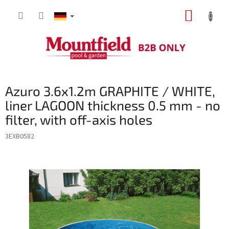
Zum
WARE
Inhalt
springen
Azuro 3.6x1.2m GRAPHITE / WHITE,
liner LAGOON thickness 0.5 mm - no
filter, with off-axis holes
3EXB0582