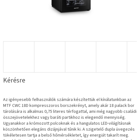
Kérésre
Az igényesebb felhasználók számára készítettük el kínálatunkban az
MTF CWC 18D kompresszoros borszekrényt, amely akár 18 palack bor
tárolására is alkalmas 0,75 literes térfogattal, ami még nagyobb családi
összejövetelekhez vagy baráti partikhoz is elegendő mennyiség.
Ugyanakkor a krómozott polcoknak és a hangulatos LED-világításnak
köszönhetően elegáns dizájnjával tűnik ki. A szigetelő dupla üvegezés
tökéletesen tartja a belső hőmérsékletet, így energiát takarít meg.