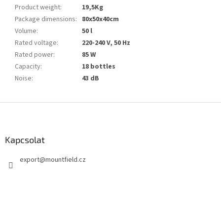
Product weight
:
19,5Kg
Package dimensions
:
80x50x40cm
Volume
:
50 l
Rated voltage
:
220-240 V, 50 Hz
Rated power
:
85 W
Capacity
:
18 bottles
Noise
:
43 dB
L
á
b
l
Kapcsolat
é
export
@
mountfield.cz
c