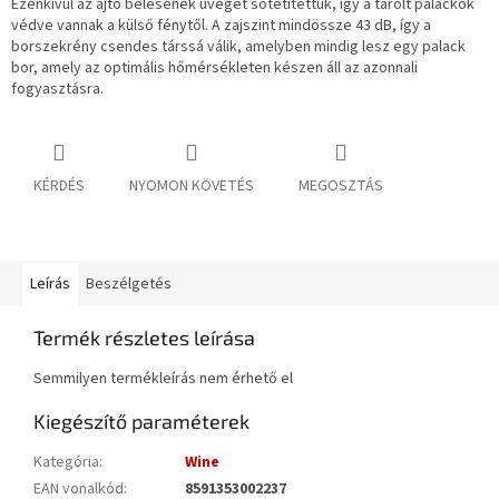
Ezenkívül az ajtó bélésének üvegét sötétítettük, így a tárolt palackok
védve vannak a külső fénytől. A zajszint mindössze 43 dB, így a
borszekrény csendes társsá válik, amelyben mindig lesz egy palack
bor, amely az optimális hőmérsékleten készen áll az azonnali
fogyasztásra.
KÉRDÉS
NYOMON KÖVETÉS
MEGOSZTÁS
Leírás
Beszélgetés
Termék részletes leírása
Semmilyen termékleírás nem érhető el
Kiegészítő paraméterek
Kategória
:
Wine
EAN vonalkód
:
8591353002237