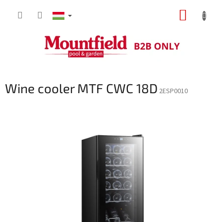
Ugrás
KOSÁR
a
fő
tartalomhoz
Wine cooler MTF CWC 18D
2ESP0010