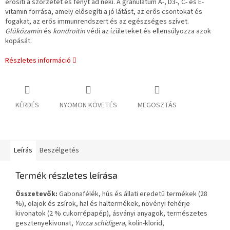
erősíti a szőrzetet és fényt ad neki. A granulátum A-, D3-, C- és E-
vitamin forrása, amely elősegíti a jó látást, az erős csontokat és
fogakat, az erős immunrendszert és az egészséges szívet.
Glükózamin
és
kondroitin
védi az ízületeket és ellensúlyozza azok
kopását.
Részletes információ
KÉRDÉS
NYOMON KÖVETÉS
MEGOSZTÁS
Leírás
Beszélgetés
Termék részletes leírása
Összetevők:
Gabonafélék, hús és állati eredetű termékek (28
%), olajok és zsírok, hal és haltermékek, növényi fehérje
kivonatok (2 % cukorrépapép), ásványi anyagok, természetes
gesztenyekivonat,
Yucca schidigera
, kolin-klorid,