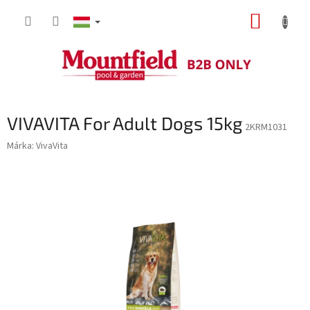
Ugrás
KOSÁR
a
fő
tartalomhoz
VIVAVITA For Adult Dogs 15kg
2KRM1031
Márka:
VivaVita