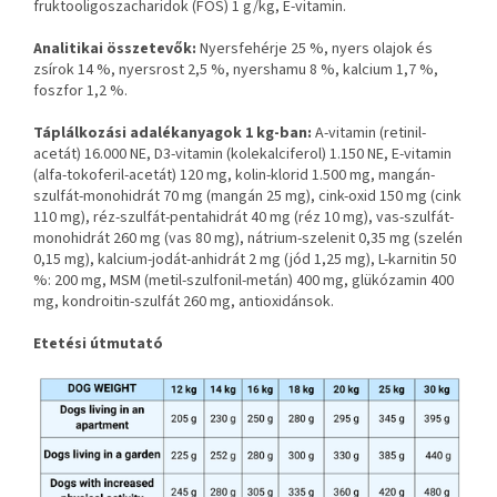
fruktooligoszacharidok (FOS) 1 g/kg, E-vitamin.
Analitikai összetevők:
Nyersfehérje 25 %, nyers olajok és
zsírok 14 %, nyersrost 2,5 %, nyershamu 8 %, kalcium 1,7 %,
foszfor 1,2 %.
Táplálkozási adalékanyagok 1 kg-ban:
A-vitamin (retinil-
acetát) 16.000 NE, D3-vitamin (kolekalciferol) 1.150 NE, E-vitamin
(alfa-tokoferil-acetát) 120 mg, kolin-klorid 1.500 mg, mangán-
szulfát-monohidrát 70 mg (mangán 25 mg), cink-oxid 150 mg (cink
110 mg), réz-szulfát-pentahidrát 40 mg (réz 10 mg), vas-szulfát-
monohidrát 260 mg (vas 80 mg), nátrium-szelenit 0,35 mg (szelén
0,15 mg), kalcium-jodát-anhidrát 2 mg (jód 1,25 mg), L-karnitin 50
%: 200 mg, MSM (metil-szulfonil-metán) 400 mg, glükózamin 400
mg, kondroitin-szulfát 260 mg, antioxidánsok.
Etetési útmutató