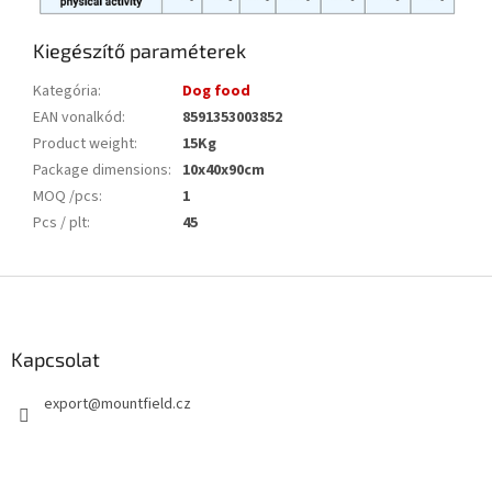
Kiegészítő paraméterek
Kategória
:
Dog food
EAN vonalkód
:
8591353003852
Product weight
:
15Kg
Package dimensions
:
10x40x90cm
MOQ /pcs
:
1
Pcs / plt
:
45
L
á
b
l
Kapcsolat
é
export
@
mountfield.cz
c