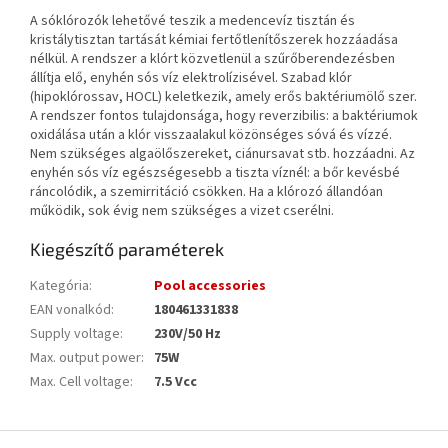
A sóklórozók lehetővé teszik a medencevíz tisztán és
kristálytisztan tartását kémiai fertőtlenítőszerek hozzáadása
nélkül. A rendszer a klórt közvetlenül a szűrőberendezésben
állítja elő, enyhén sós víz elektrolízisével. Szabad klór
(hipoklórossav, HOCL) keletkezik, amely erős baktériumölő szer.
A rendszer fontos tulajdonsága, hogy reverzibilis: a baktériumok
oxidálása után a klór visszaalakul közönséges sóvá és vízzé.
Nem szükséges algaölőszereket, ciánursavat stb. hozzáadni. Az
enyhén sós víz egészségesebb a tiszta víznél: a bőr kevésbé
ráncolódik, a szemirritáció csökken. Ha a klórozó állandóan
működik, sok évig nem szükséges a vizet cserélni.
Kiegészítő paraméterek
Kategória
:
Pool accessories
EAN vonalkód
:
180461331838
Supply voltage
:
230V/50 Hz
Max. output power
:
75W
Max. Cell voltage
:
7.5 Vcc
L