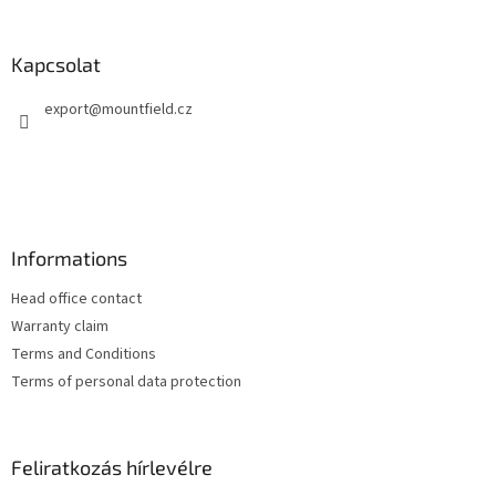
á
b
l
Kapcsolat
é
export
@
mountfield.cz
c
Informations
Head office contact
Warranty claim
Terms and Conditions
Terms of personal data protection
Feliratkozás hírlevélre