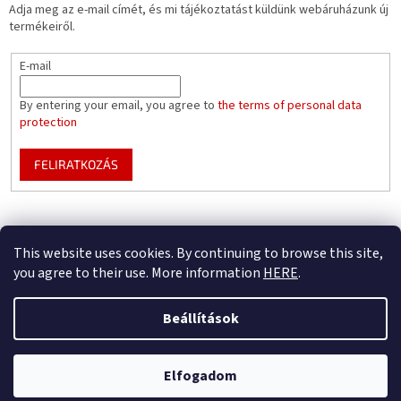
Adja meg az e-mail címét, és mi tájékoztatást küldünk webáruházunk új
termékeiről.
E-mail
By entering your email, you agree to
the terms of personal data
protection
FELIRATKOZÁS
Mountfield pools WEBSITE
Pool enclosure configurator
This website uses cookies. By continuing to browse this site,
you agree to their use. More information
HERE
.
Beállítások
Shoptet készítette
Csak B2B – regisztrálja cégét, hogy teljes előnyben részesüljön (az üzleti
Elfogadom
Copyright 2026
Mountfield
. Minden jog fenntartva.
partnerünkké válásból)