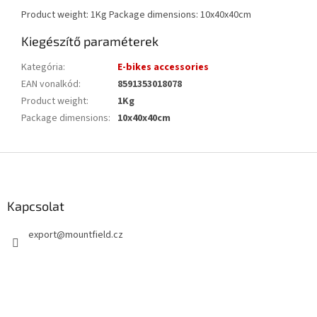
Product weight: 1Kg Package dimensions: 10x40x40cm
Kiegészítő paraméterek
Kategória
:
E-bikes accessories
EAN vonalkód
:
8591353018078
Product weight
:
1Kg
Package dimensions
:
10x40x40cm
L
á
b
l
Kapcsolat
é
export
@
mountfield.cz
c