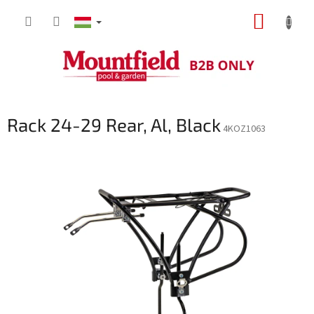
Ugrás
KOSÁR
a
fő
tartalomhoz
Rack 24-29 Rear, Al, Black
4KOZ1063