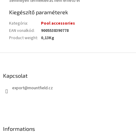
Semmilyen termékleírás nem érhető el
Kiegészítő paraméterek
Kategória
:
Pool accessories
EAN vonalkód
:
9005538390778
Product weight
:
0,13Kg
L
á
b
l
Kapcsolat
é
export
@
mountfield.cz
c
Informations