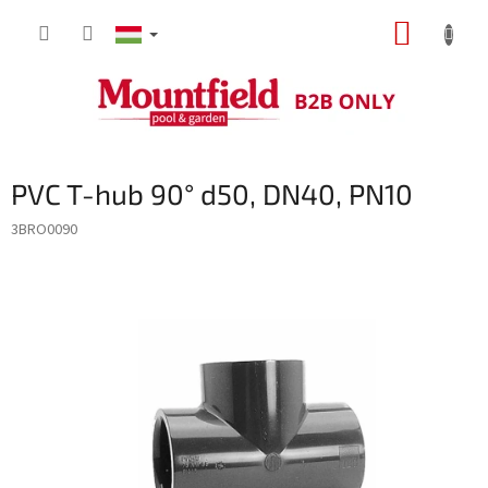
Ugrás
KOSÁR
a
fő
tartalomhoz
PVC T-hub 90° d50, DN40, PN10
3BRO0090