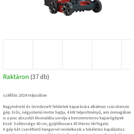
Raktáron
(37 db)
szállítás 2024 májusában
Nagyméretű és töredezett felületek kaparására alkalmas csúcsbenzin
gép. Erős, négyütemű motor hajtja, 4 kW teljesítményű, ami önmagában
is a piac abszolút élvonalába sorolja a benzinmotoros kaparógépek
közé. Szélessége 40 cm, gyűjtőkosara 45 literes térfogatú.
A gép két cserélhető hengerrel rendelkezik a tökéletes kapáláshoz: