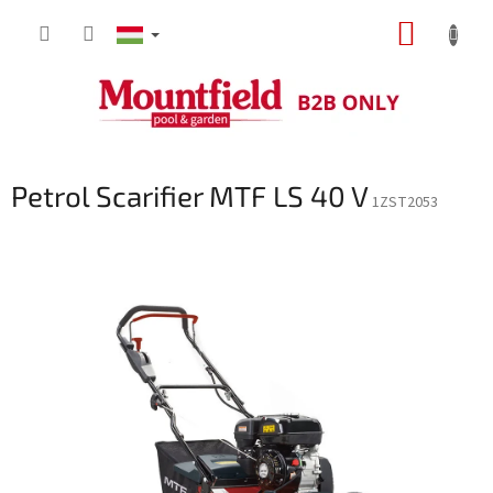
Ugrás
KOSÁR
a
fő
tartalomhoz
Petrol Scarifier MTF LS 40 V
1ZST2053