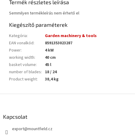
Termék részletes leírása
Semmilyen termékleírás nem érhető el
Kiegészítő paraméterek
Kategória
:
Garden machinery & tools
EAN vonalkód
:
8591353023287
Power
:
4 kW
working width
:
40 cm
basket volume
:
45 l
number of blades
:
18 / 24
Product weight
:
38,4 kg
L
á
b
l
Kapcsolat
é
export
@
mountfield.cz
c