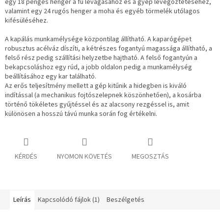
egy 18 pengés henger a fű levágásához és a gyep levegőztetéséhez,
valamint egy 24 rugós henger a moha és egyéb törmelék utólagos
kifésüléséhez.
A kapálás munkamélysége központilag állítható. A kaparógépet
robusztus acélváz díszíti, a kétrészes fogantyú magassága állítható, a
felső rész pedig szállítási helyzetbe hajtható. A felső fogantyún a
bekapcsoláshoz egy rúd, a jobb oldalon pedig a munkamélység
beállításához egy kar található.
Az erős teljesítmény mellett a gép kitűnik a hidegben is kiváló
indítással (a mechanikus fojtószelepnek köszönhetően), a kosárba
történő tökéletes gyűjtéssel és az alacsony rezgéssel is, amit
különösen a hosszú távú munka során fog értékelni.
KÉRDÉS
NYOMON KÖVETÉS
MEGOSZTÁS
Leírás
Kapcsolódó fájlok (1)
Beszélgetés