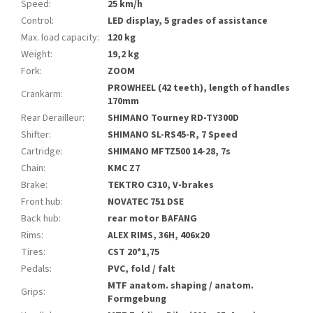
Speed
:
25 km/h
Control
:
LED display, 5 grades of assistance
Max. load capacity
:
120 kg
Weight
:
19,2 kg
Fork
:
ZOOM
PROWHEEL (42 teeth), length of handles
Crankarm
:
170mm
Rear Derailleur
:
SHIMANO Tourney RD-TY300D
Shifter
:
SHIMANO SL-RS45-R, 7 Speed
Cartridge
:
SHIMANO MFTZ500 14-28, 7s
Chain
:
KMC Z7
Brake
:
TEKTRO C310, V-brakes
Front hub
:
NOVATEC 751 DSE
Back hub
:
rear motor BAFANG
Rims
:
ALEX RIMS, 36H, 406x20
Tires
:
CST 20*1,75
Pedals
:
PVC, fold / falt
MTF anatom. shaping / anatom.
Grips
:
Formgebung