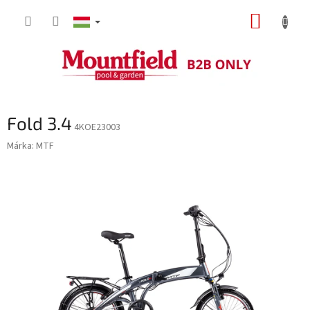
Ugrás
KOSÁR
a
fő
tartalomhoz
Fold 3.4
4KOE23003
Márka:
MTF