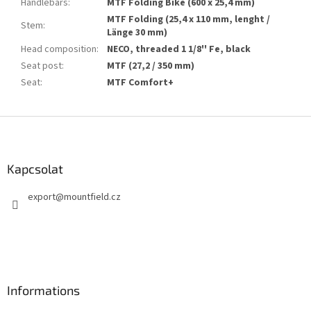
Handlebars
:
MTF Folding Bike (600 x 25,4 mm)
MTF Folding (25,4 x 110 mm, lenght /
Stem
:
Länge 30 mm)
Head composition
:
NECO, threaded 1 1/8'' Fe, black
Seat post
:
MTF (27,2 / 350 mm)
Seat
:
MTF Comfort+
L
á
b
l
Kapcsolat
é
export
@
mountfield.cz
c
Informations