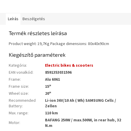
Leírás
Beszélgetés
Termék részletes leírása
Product weight: 19,7Kg Package dimensions: 80x40x90cm
Kiegészítő paraméterek
Kategória
:
Electric bikes & scooters
EAN vonalkód
:
8591353031596
Frame
:
Alu 6061
Frame size
:
15"
Wheel size
:
20"
Recommended
Li-ion 36V/10 Ah ( Wh) SAMSUNG Cells /
Battery
:
Zellen
Max. range
:
110 km
BAFANG 250W / max.500W, in rear hub, 32
Motor
:
N.m