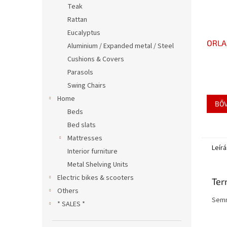
Teak
Rattan
Eucalyptus
ORLAN
Aluminium / Expanded metal / Steel
Cushions & Covers
Parasols
Swing Chairs
Home
BŐ
Beds
Bed slats
Mattresses
Leírá
Interior furniture
Metal Shelving Units
Electric bikes & scooters
Ter
Others
Semm
* SALES *