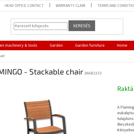
HEAD OFFICE CONTACT
WARRANTY CLAIM
TERMS AND CONDITI
KERESÉS
en machinery & tools
Garden
Garden furniture
Home
air
MINGO - Stackable chair
2NAB2153
Rakt
A Flaming
eukalipt
tulajdon
illeszked
Kényelmes