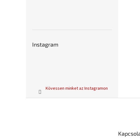
Instagram
Kövessen minket az Instagramon
L
á
b
l
é
Kapcsol
c