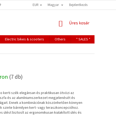
EUR
Magyar
ONS
TERMS OF PERSONAL DATA PROTECTION
Bejelentkezés
KOSÁR
Üres kosár
Electric bikes & scooters
Others
* SALES *
Contact
áron
(7 db)
o kerti szék elegánsan és praktikusan ötvözi az
uszfa és az alumíniumszerkezet megjelenését és
ságait. Ennek a kombinációnak köszönhetően könnyen
ik szinte bármilyen kert- vagy teraszkoncepcióhoz.
 ülést biztosít az ergonomikusan kialakított ülés és