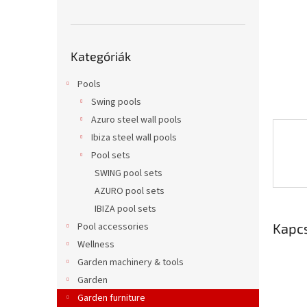
l
Kategóriák
Kategóriák
átugrása
Pools
Swing pools
Azuro steel wall pools
Ibiza steel wall pools
Pool sets
SWING pool sets
AZURO pool sets
IBIZA pool sets
Kapc
Pool accessories
Wellness
Garden machinery & tools
Garden
Garden furniture