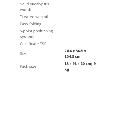
Solid eucalyptus
wood
:
Treated with oil
:
Easy folding
:
5-point positioning
system
:
Certificate FSC
:
74.6 x 56.5 x
Size
:
104.8 cm
15 x 91 x 60 cm; 9
Pack size
:
kg