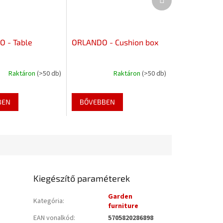
termék
 - Table
ORLANDO - Cushion box
Raktáron
(>50 db)
Raktáron
(>50 db)
BEN
BŐVEBBEN
Kiegészítő paraméterek
Garden
Kategória
:
furniture
EAN vonalkód
:
5705820286898