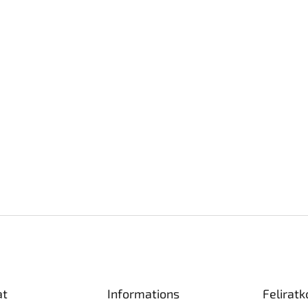
at
Informations
Feliratk