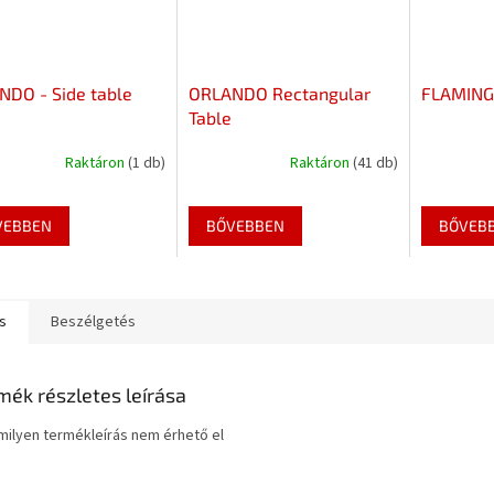
DO - Side table
ORLANDO Rectangular
FLAMINGO
Table
Raktáron
(1 db)
Raktáron
(41 db)
VEBBEN
BŐVEBBEN
BŐVEB
s
Beszélgetés
mék részletes leírása
ilyen termékleírás nem érhető el