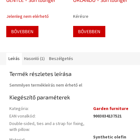
Jelenleg nem elérhető
Kérésre
BŐVEBBEN
BŐVEBBEN
Leírás
Hasonló (1)
Beszélgetés
Termék részletes leírása
Semmilyen termékleírás nem érhető el
Kiegészítő paraméterek
Kategória
:
Garden furniture
EAN vonalkód
:
9003034137521
Double-sided, ties and a strap for fixing,
with pillow
:
Synthetic olefin