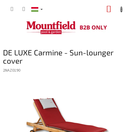
Ugrás
KOSÁR
a
fő
tartalomhoz
DE LUXE Carmine - Sun-lounger
cover
2NAZ0190