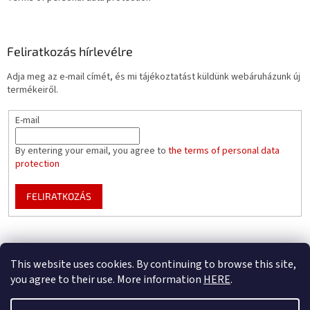
Feliratkozás hírlevélre
Adja meg az e-mail címét, és mi tájékoztatást küldünk webáruházunk új
termékeiről.
E-mail
By entering your email, you agree to
the terms of personal data
protection
FELIRATKOZÁS
Mountfield pools WEBSITE
Pool enclosure configurator
This website uses cookies. By continuing to browse this site,
you agree to their use. More information
HERE
.