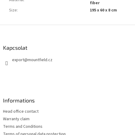
Material
:
fiber
Size
:
195 x 60 x 8 cm
L
á
b
l
Kapcsolat
é
export
@
mountfield.cz
c
Informations
Head office contact
Warranty claim
Terms and Conditions
Terms of personal data protection