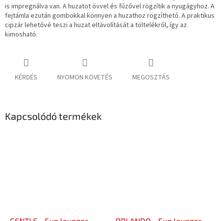
is impregnálva van. A huzatot övvel és fűzővel rögzítik a nyugágyhoz. A
fejtámla ezután gombokkal könnyen a huzathoz rögzíthető. A praktikus
cipzár lehetővé teszi a huzat eltávolítását a töltelékről, így az
kimosható.
KÉRDÉS
NYOMON KÖVETÉS
MEGOSZTÁS
Kapcsolódó termékek
GENTLE - Sun lounger
ORLANDO - Sun lounger