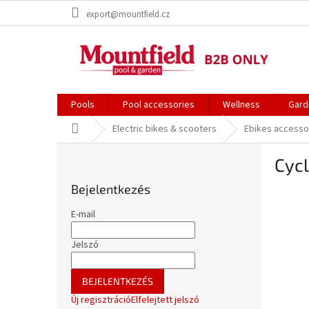
Ugrás
export@mountfield.cz
a
fő
tartalomhoz
Pools
Pool accessories
Wellness
Gard
Kezdőlap
Electric bikes & scooters
Ebikes accesso
O
Cycl
l
d
Bejelentkezés
a
l
E-mail
s
ó
Jelszó
p
a
BEJELENTKEZÉS
n
Új regisztráció
Elfelejtett jelszó
e