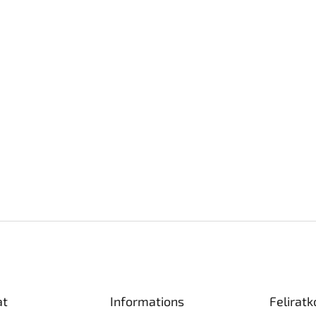
at
Informations
Feliratk