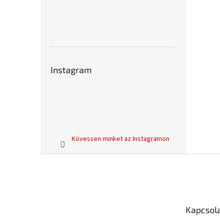
Instagram
Kövessen minket az Instagramon
L
á
b
l
é
Kapcsol
c