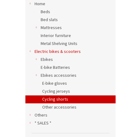
Home
Beds
Bed slats
Mattresses
Interior furniture
Metal Shelving Units
Electric bikes & scooters
Ebikes
E-bike Batteries
Ebikes accessories
E-bike gloves
Cycling jerseys
Cycling shorts
Other accessories
Others
* SALES *