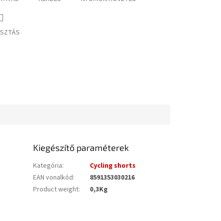
SZTÁS
Kiegészítő paraméterek
Kategória
:
Cycling shorts
EAN vonalkód
:
8591353030216
Product weight
:
0,3Kg