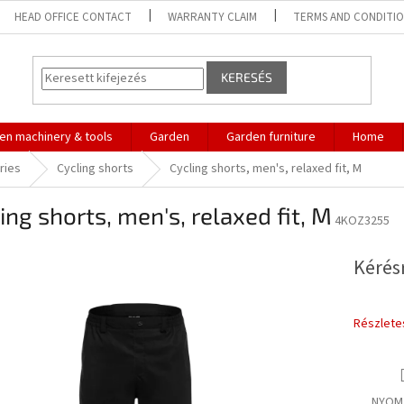
HEAD OFFICE CONTACT
WARRANTY CLAIM
TERMS AND CONDITI
KERESÉS
en machinery & tools
Garden
Garden furniture
Home
ries
Cycling shorts
Cycling shorts, men's, relaxed fit, M
ing shorts, men's, relaxed fit, M
4KOZ3255
Kérés
Részlete
NYOM