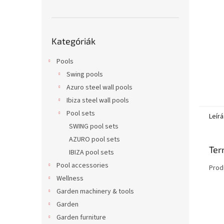
l
Kategóriák
Kategóriák
átugrása
Pools
Swing pools
Azuro steel wall pools
Ibiza steel wall pools
Pool sets
Leírá
SWING pool sets
AZURO pool sets
Ter
IBIZA pool sets
Pool accessories
Prod
Wellness
Garden machinery & tools
Garden
Garden furniture