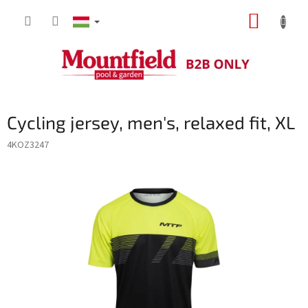
Ugrás
KOSÁR
a
fő
tartalomhoz
Cycling jersey, men's, relaxed fit, XL
4KOZ3247