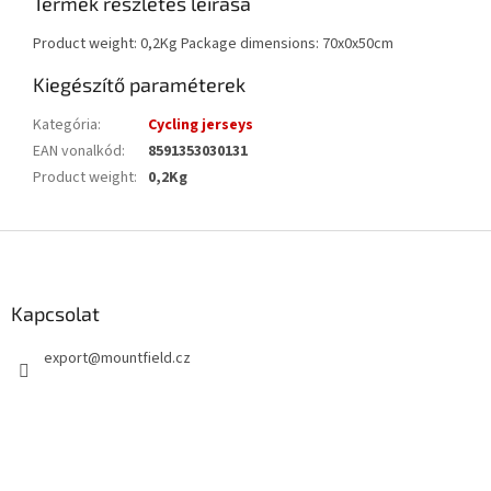
Termék részletes leírása
Product weight: 0,2Kg Package dimensions: 70x0x50cm
Kiegészítő paraméterek
Kategória
:
Cycling jerseys
EAN vonalkód
:
8591353030131
Product weight
:
0,2Kg
L
á
b
l
Kapcsolat
é
export
@
mountfield.cz
c