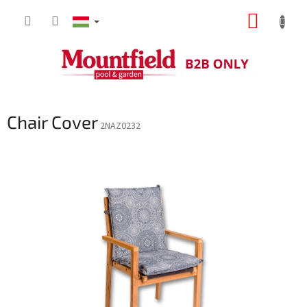
Ugrás
KOSÁR
a
fő
tartalomhoz
Chair Cover
2NAZ0232