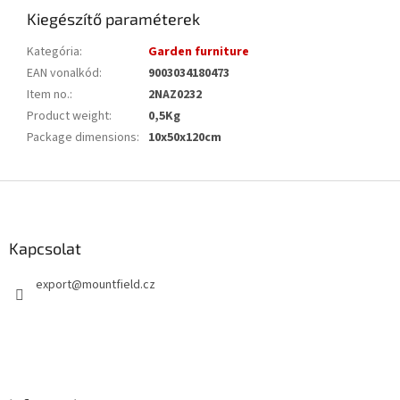
Kiegészítő paraméterek
Kategória
:
Garden furniture
EAN vonalkód
:
9003034180473
Item no.
:
2NAZ0232
Product weight
:
0,5Kg
Package dimensions
:
10x50x120cm
L
á
b
l
Kapcsolat
é
export
@
mountfield.cz
c