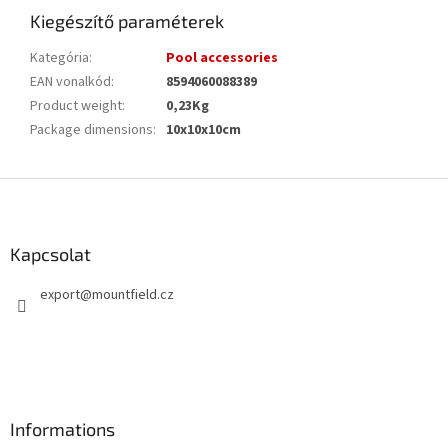
Kiegészítő paraméterek
Kategória
:
Pool accessories
EAN vonalkód
:
8594060088389
Product weight
:
0,23Kg
Package dimensions
:
10x10x10cm
L
á
b
l
Kapcsolat
é
export
@
mountfield.cz
c
Informations