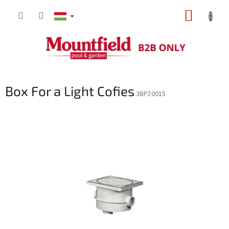
Ugrás
KOSÁR
a
fő
tartalomhoz
Box For a Light Cofies
3BPZ0015