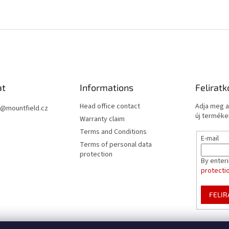
at
Informations
Feliratk
Head office contact
Adja meg a
@
mountfield.cz
új termékei
Warranty claim
Terms and Conditions
E-mail
Terms of personal data
protection
By enter
protecti
FELI