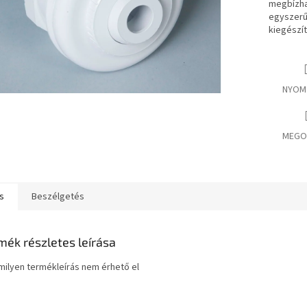
megbízhat
egyszerű
kiegészí
NYOM
MEGO
s
Beszélgetés
mék részletes leírása
ilyen termékleírás nem érhető el