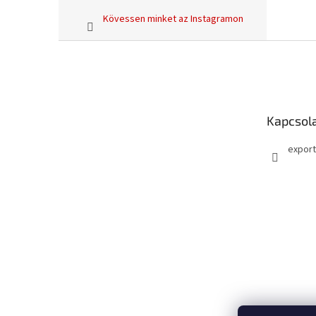
Kövessen minket az Instagramon
L
á
b
l
é
Kapcsol
c
export