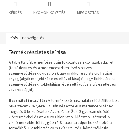
KÉRDÉS
NYOMON KÖVETÉS
MEGOSZTÁS
Leírás
Beszélgetés
Termék részletes leírása
A tabletta vízbe merítése után fokozatosan klór szabadul fel
(fertőtlenítés és a medencevízben lévő szerves
szennyeződések oxidációja), ugyanakkor egy algicid hatású
anyag (algák megelőzése és eltávolítása) és egy flokkuláns (a
szennyeződések flokkulálása révén eltávolítja a víz esetleges
zavarosságát).
Használati utasítás:
A termék első használata előtt állítsa be a
pH-értéket 7,0-7,4-re. Ezután végezze el a medence vizének
megelőző kezelését az Azuro Chlor Šok G gyorsan oldódó
klórtermékkel és az Azuro Chlor Stabil klórstabilizátorral. A
vízhőmérséklettől függően 5-8 naponta adjon hozzá ebből a
termékből 1-2 tablettát 20 m3 vízhez, 25°C hőmérsékletig 1