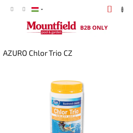
Ugrás
KOSÁR
a
fő
tartalomhoz
AZURO Chlor Trio CZ