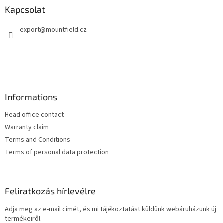
l
Kapcsolat
é
export
@
mountfield.cz
c
Informations
Head office contact
Warranty claim
Terms and Conditions
Terms of personal data protection
Feliratkozás hírlevélre
Adja meg az e-mail címét, és mi tájékoztatást küldünk webáruházunk új
termékeiről.