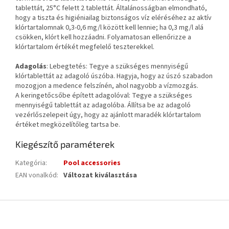
tablettát, 25°C felett 2 tablettát. Általánosságban elmondható,
hogy a tiszta és higiéniailag biztonságos víz eléréséhez az aktív
klórtartalomnak 0,3-0,6 mg/l között kell lennie; ha 0,3 mg/l alá
csökken, klórt kell hozzáadni. Folyamatosan ellenőrizze a
klórtartalom értékét megfelelő teszterekkel.
Adagolás
: Lebegtetés: Tegye a szükséges mennyiségű
klórtablettát az adagoló úszóba. Hagyja, hogy az úszó szabadon
mozogjon a medence felszínén, ahol nagyobb a vízmozgás.
A keringetőcsőbe épített adagolóval: Tegye a szükséges
mennyiségű tablettát az adagolóba. Állítsa be az adagoló
vezérlőszelepeit úgy, hogy az ajánlott maradék klórtartalom
értéket megközelítőleg tartsa be.
Kiegészítő paraméterek
Kategória
:
Pool accessories
EAN vonalkód
:
Változat kiválasztása
L
á
b